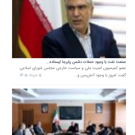
عمومی
و
ارتباطات
با
تأکید
بر
اینکه
روابط...
صنعت نفت با وجود حملات دشمن پابرجا ایستاده...
27
عضو کمیسیون امنیت ملی و سیاست خارجی مجلس شورای اسلامی
اردیبهشت
گفت: امروز با وجود آتش‌بس و...
5 خرداد 1405
1405
بازسازی
تأسیسا
آسیب‌دی
صنعت
نفت
در...
وزیر
نفت