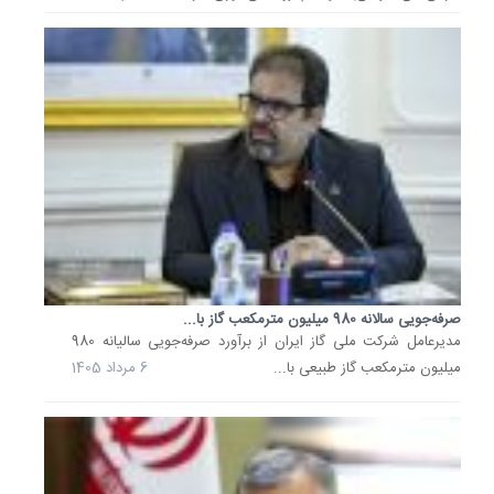
شرایط
جنگی
عملکرد..
28
اردیبهشت
1405
روابط
عمومی‌ه
صنعت
نفت
باید
زبان
صادق...
وزیر
صرفه‌جویی سالانه 980 میلیون مترمکعب گاز با...
نفت
مدیرعامل شرکت ملی گاز ایران از برآورد صرفه‌جویی سالیانه 980
در
میلیون مترمکعب گاز طبیعی با...
6 مرداد 1405
پیامی
به
مناسبت
روز
روابط