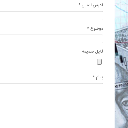
آدرس ایمیل *
موضوع *
فایل ضمیمه
پیام *