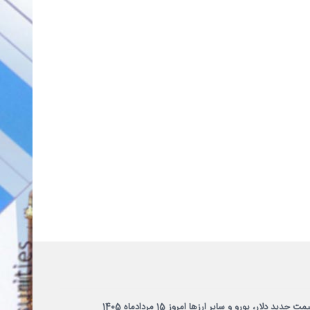
مت جدید دلار، یورو و سایر ارزها امروز 15 مردادماه 1405