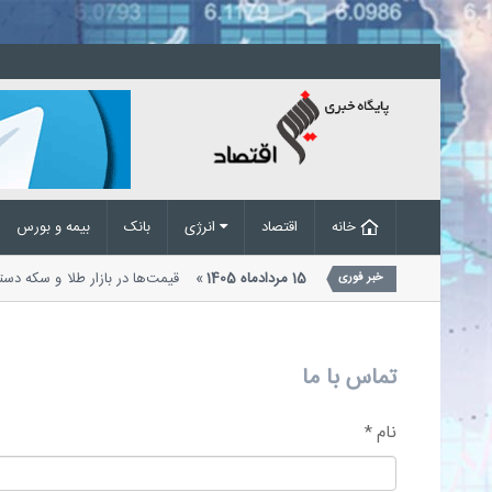
خانه
اقتصاد
انرژی
بانک
بیمه و بورس
بازگشایی بازار طلا و سکه امروز 15 مردادماه 1405
قیمت‌ها در بازار طلا و سکه
خبر فوری
د به طوری که بهای هر...
تماس با ما
نام *