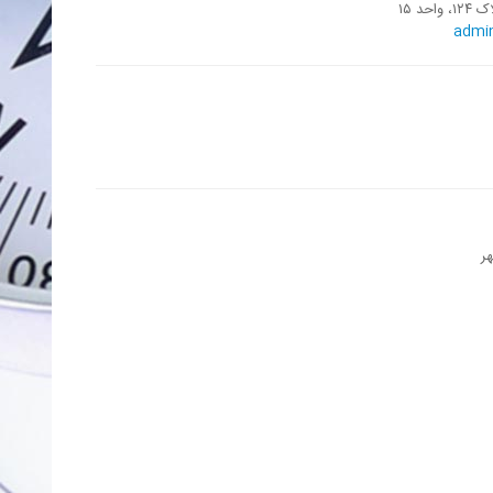
د ۱۵
admi