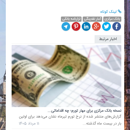
لینک کوتاه
بانک مرکزی
آمار نقدینگی
تزارنامه بانکی
اخبار مرتبط
بانک
مرکزی
نقشی
در
تعیین
نوع
کالا،
شرکت
و...
در
جریان
واردات
نسخه بانک مرکزی برای مهار تورم؛ چه اقداماتی...
کالا
گزارش‌های منتشر شده از نرخ تورم تیرماه نشان می‌دهد برای اولین
به
بار در بیست ماه گذشته...
11 مرداد 1405
کشور،