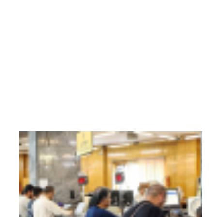
تا
سقف
200
هزار
دینار
عراق
ارز...
31
خرداد
1405