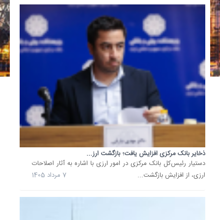
بانک
مرکزی
صرفا
تخصیص
دهنده
ارز
است
و
کوچکتری
نقش
و
دخل
و...
ذخایر بانک مرکزی افزایش یافت؛ بازگشت ارز...
22
دستیار رئیس‌کل بانک مرکزی در امور ارزی با اشاره به آثار اصلاحات
تیر
ارزی، از افزایش بازگشت...
7 مرداد 1405
1405
آنچه
باید
درباره