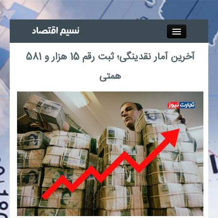
Close
آخرین آمار نقدینگی؛ ثبت رقم 15 هزار و 581
جذب خبرنگار
همتی
آگهی استخدام
پیوند‌ها
چند رسانه‌ای
اجتماعی
صنعت معدن و تجارت
بیمه و بورس