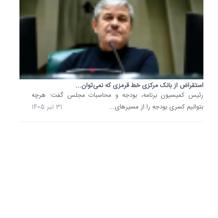
1405
جزئیاتی
از
دستورال
جدید
بانک
مرکزی
برای...
استقراض از بانک مرکزی خط قرمزی که نمی‌توان...
بنابر
رئیس کمیسیون برنامه، بودجه و محاسبات مجلس گفت: هرچه
اعلام
بتوانیم کسری بودجه را از مسیر‌های...
31 تیر 1405
بانک
مرکزی،
امسال
نیز
به
هر
زائر
بالای
پنج
سال