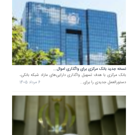
دستورال
جدید
بانک...
نسخه
جدید
«دستورا
تسهیلات
و
تعهدات
کلان
مؤسسات
نسخه جدید بانک مرکزی برای واگذاری اموال...
اعتباری»
بانک مرکزی با هدف تسهیل واگذاری دارایی‌های مازاد شبکه بانکی،
را
دستورالعمل جدیدی را برای...
6 مرداد 1405
باید
یکی
از
گام‌های
مهم...
20
تیر