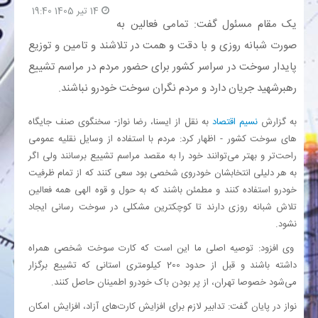
14 تیر 1405 19:40
یک مقام مسئول گفت: تمامی فعالین به
بانک
صورت شبانه روزی و با دقت و همت در تلاشند و تامین و توزیع
پایدار سوخت در سراسر کشور برای حضور مردم در مراسم تشییع
انرژی
رهبرشهید جریان دارد و مردم نگران سوخت خودرو نباشند.
اقتصاد
به گزارش
نسیم اقتصاد
به نقل از ایسنا، رضا نواز- سخنگوی صنف جایگاه
های سوخت کشور - اظهار کرد: مردم با استفاده از وسایل نقلیه عمومی
خانه
راحت‌تر و بهتر می‌توانند خود را به مقصد مراسم تشییع برسانند ولی اگر
به هر دلیلی انتخابشان خودروی شخصی بود سعی کنند که از تمام ظرفیت
خودرو استفاده کنند و مطمئن باشند که به حول و قوه الهی همه فعالین
تلاش شبانه روزی دارند تا کوچکترین مشکلی در سوخت رسانی ایجاد
نشود.
وی افزود: توصیه اصلی ما این است که کارت سوخت شخصی همراه
داشته باشند و قبل از حدود 200 کیلومتری استانی که تشییع برگزار
می‌شود خصوصا تهران، از پر بودن باک خودرو اطمینان حاصل کنند.
نواز در پایان گفت: تدابیر لازم برای افزایش کارت‌های آزاد، افزایش امکان