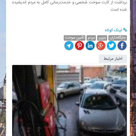
برداشت از کارت سوخت شخصی و خدمت‌رسانی کامل به مردم اندیشیده
شده است.
لینک کوتاه
جایگاه‌داران
بنزین
مردم
تأمین سوخت
اخبار مرتبط
جزئیات
تازه
از
بنزین
سوپر
وارداتی؛
نحوه...
مدیرعام
شرکت
ملی
پخش
فرآورده‌