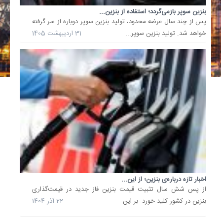
نفتی
بنزین سوپر بازمی‌گردد؛ استفاده از بنزین...
اعلام
پس از چند سال عرضه محدود، تولید بنزین سوپر دوباره از سر گرفته
کرد
خواهد شد. تولید بنزین سوپر...
31 اردیبهشت 1405
که
در
مرحله
نخست،
محموله‌
شامل...
1 آذر
1404
تصمیم
نهایی
درباره
بنزین؛
جزئیاتی
از
اخبار تازه درباره‌ی بنزین؛ از این...
طرح...
از پس شش سال تثبیت قیمت بنزین فاز جدید در قیمت‌گذاری
دولت
بنزین در کشور کلید خورد. بر این...
22 آذر 1404
اعلام
کرده