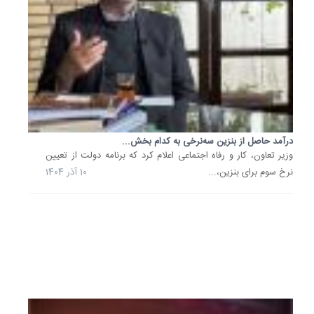
از
هند
در
مسیر...
نخستین
محموله
بنزین
سوپر
وارداتی
به‌زودی
درآمد حاصل از بنزین سه‌نرخی به کدام بخش...
وارد
وزیر تعاون، کار و رفاه اجتماعی اعلام کرد که برنامه دولت از تعیین
کشور
نرخ سوم برای بنزین،...
10 آذر 1404
می‌شود
اتحادیه
صادرکنند
30
شهریور
1404