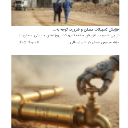
دارایی‌ه
نقد
بانک
آینده
به
افزایش تسهیلات مسکن و ضرورت توجه به...
بانک
در پی تصویب افزایش سقف تسهیلات پروژه‌های حمایتی مسکن به
ملی
850 میلیون تومان در شورای‌عالی...
11 خرداد 1405
تیتر
یک
اخبار...
5
آبان
1404
اولتیمات
به
بانک‌ها؛
عدم
پرداخت
وام
مسکن...