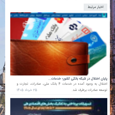
اخبار مرتبط
تسهیلات
بانکی
به
مسکن
نرسید؛
دلیل
چیست؟
کارشنا
اقتصاد
مسکن
گفت:
طبق
این
پایان اختلال در شبکه بانکی کشور؛ خدمات...
قانون،
اختلال به وجود آمده در خدمات 4 بانک ملی، صادرات، تجارت و
20
توسعه صادرات برطرف شد.
25 خرداد 1405
درصد
از
تسهیلات
بانکی