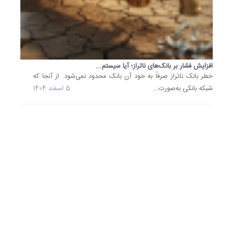
معاون
وزیر
راه
اعلام
کرد:
بانک‌ها
افزایش فشار بر بانک‌های ناتراز؛ آیا سیستم...
باید
خطر بانک ناتراز صرفاً به خود آن بانک محدود نمی‌شود. از آنجا که
سهم
شبکه بانکی به‌صورت...
5 اسفند 1404
تعیین‌ش
خود
را
در
پرداخت
تسهیلات
ساخت..
29
مهر
1404