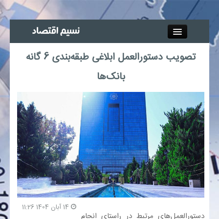
Close
تصویب دستورالعمل ابلاغی طبقه‌بندی 6 گانه
جذب خبرنگار
بانک‌ها
آگهی استخدام
پیوند‌ها
چند رسانه‌ای
اجتماعی
صنعت معدن و تجارت
14 آبان 1404 11:26
دستورالعمل‌های مرتبط در راستای انجام
بیمه و بورس