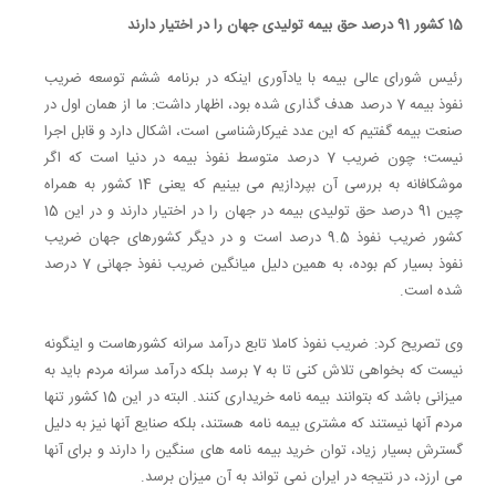
15 کشور 91 درصد حق بیمه تولیدی جهان را در اختیار دارند
رئیس شورای عالی بیمه با یادآوری اینکه در برنامه ششم توسعه ضریب
نفوذ بیمه 7 درصد هدف گذاری شده بود، اظهار داشت: ما از همان اول در
صنعت بیمه گفتیم که این عدد غیرکارشناسی است، اشکال دارد و قابل اجرا
نیست؛ چون ضریب 7 درصد متوسط نفوذ بیمه در دنیا است که اگر
موشکافانه به بررسی آن بپردازیم می بینیم که یعنی 14 کشور به همراه
چین 91 درصد حق تولیدی بیمه در جهان را در اختیار دارند و در این 15
کشور ضریب نفوذ 9.5 درصد است و در دیگر کشورهای جهان ضریب
نفوذ بسیار کم بوده، به همین دلیل میانگین ضریب نفوذ جهانی 7 درصد
شده است.
وی تصریح کرد: ضریب نفوذ کاملا تابع درآمد سرانه کشورهاست و اینگونه
نیست که بخواهی تلاش کنی تا به 7 برسد بلکه درآمد سرانه مردم باید به
میزانی باشد که بتوانند بیمه نامه خریداری کنند. البته در این 15 کشور تنها
مردم آنها نیستند که مشتری بیمه نامه هستند، بلکه صنایع آنها نیز به دلیل
گسترش بسیار زیاد، توان خرید بیمه نامه های سنگین را دارند و برای آنها
می ارزد، در نتیجه در ایران نمی تواند به آن میزان برسد.