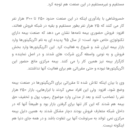
مستقیم و غیرمستقیم در این صنعت هم توجه کرد.
خسروشاهی با یادآوری اینکه در این صنعت حدود 250 تا 300 هزار نفر
کار می کنند که 25 هزار نفر بطور مستقیم و بقیه در شبکه فروش فعالند،
افزود: فروش حضوری بیمه نامه‌ها نشان می دهد که صنعت بیمه دارای
تکنولوژی خاص خود است؛ از سال 95 پدیده ای به نام اگریگیتورها وارد
بازار بیمه ایران شد و شروع به فعالیت کرد. این اگریگیتورها وارد بخش
فروش و به نوعی واسطه گری شرکت های شدند و در اصل نماینده و
کارگزار بیمه نیز همین کار را می کنند. بیمه مرکزی مانع حضور این
اگریگیتورها نبوده و حتی مقرراتی هم برای فعالیت آنها نداشتند.
وی با بیان اینکه تلاش شده تا مقرراتی برای اگریگیتورها در صنعت بیمه
وضع شود، افزود: ولی این افراد سعی کردند با ابزارهایی، بازار 250 هزار
نفر را تصاحب کنند و بعد از مدتی وارد موضوع رسوب پول و تخفیف حق
بیمه هم شدند که این کار تنها برای گرفتن بازار بود و طبیعتاً آنها که در
داخل شبکه متعارف فروش بودند دچار مشکل شدند به همین دلیل بیمه
مرکزی نمی تواند به سرنوشت آنها بی تفاوت باشد و در همه جای دنیا هم
اینگونه نیست.