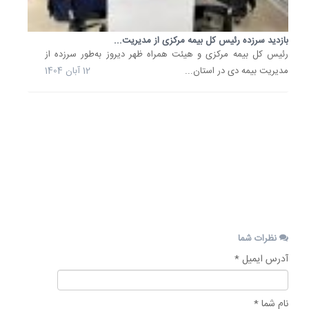
میدانی
از
بازدید سرزده رئیس کل بیمه مرکزی از مدیریت...
برخی
رئیس کل بیمه مرکزی و هیئت همراه ظهر دیروز به‌طور سرزده از
شعب
مدیریت بیمه دی در استان...
12 آبان 1404
پرداخت
خسارت
شرکت‌ه
بیمه
تهران
عنوان...
4
تیر
1404
نظرات شما
آدرس ایمیل *
نام شما *