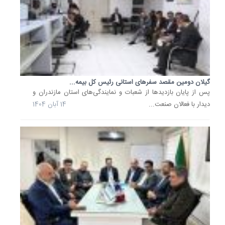
هوشمند
و
تاب‌آور
تأکید...
22
مهر
گیلان دومین مقصد سفرهای استانی رئیس کل بیمه...
1404
پس از پایان بازدید‌ها از شعبات و نمایندگی‌های استان مازندران و
رئیس
دیدار با فعالان صنعت...
14 آبان 1404
کل
بیمه
مرکزی:
خدمات
بیمه‌ای
در...
رئیس
کل
بیمه
مرکزی
در
بازدید