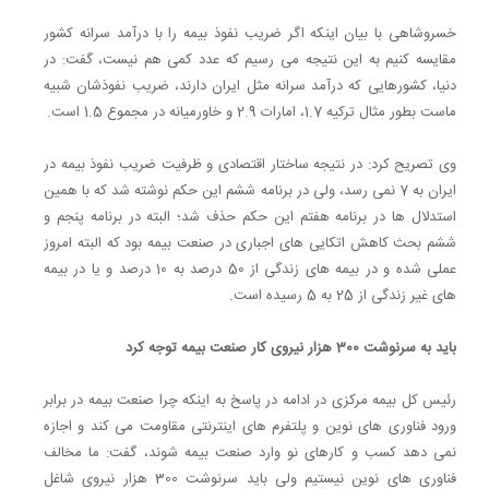
خسروشاهی با بیان اینکه اگر ضریب نفوذ بیمه را با درآمد سرانه کشور
مقایسه کنیم به این نتیجه می رسیم که عدد کمی هم نیست، گفت: در
دنیا، کشورهایی که درآمد سرانه مثل ایران دارند، ضریب نفوذشان شبیه
ماست بطور مثال ترکیه 1.7، امارات 2.9 و خاورمیانه در مجموع 1.5 است.
وی تصریح کرد: در نتیجه ساختار اقتصادی و ظرفیت ضریب نفوذ بیمه در
ایران به 7 نمی رسد، ولی در برنامه ششم این حکم نوشته شد که با همین
استدلال ها در برنامه هفتم این حکم حذف شد؛ البته در برنامه پنجم و
ششم بحث کاهش اتکایی های اجباری در صنعت بیمه بود که البته امروز
عملی شده و در بیمه های زندگی از 50 درصد به 10 درصد و یا در بیمه
های غیر زندگی از 25 به 5 رسیده است.
باید به سرنوشت 300 هزار نیروی کار صنعت بیمه توجه کرد
رئیس کل بیمه مرکزی در ادامه در پاسخ به اینکه چرا صنعت بیمه در برابر
ورود فناوری های نوین و پلتفرم های اینترنتی مقاومت می کند و اجازه
نمی دهد کسب و کارهای نو وارد صنعت بیمه شوند، گفت: ما مخالف
فناوری های نوین نیستیم ولی باید سرنوشت 300 هزار نیروی شاغل