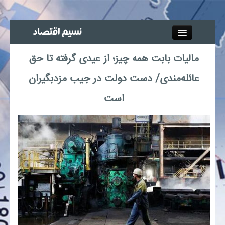
Close
مالیات بابت همه چیز؛ از عیدی گرفته تا حق
جذب خبرنگار
عائله‌مندی/ دست دولت در جیب مزدبگیران
آگهی استخدام
است
پیوند‌ها
چند رسانه‌ای
اجتماعی
صنعت معدن و تجارت
بیمه و بورس