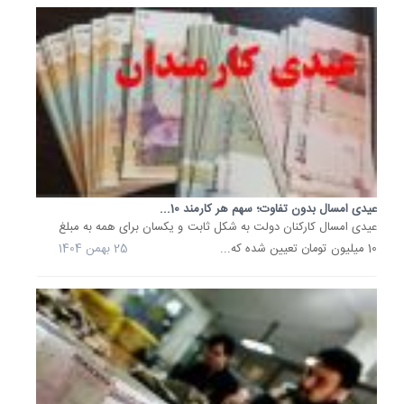
است؟
17
دی
1404
عیدی
کارگران
در
1405
چقدر
است؟
بر
عیدی امسال بدون تفاوت؛ سهم هر کارمند 10...
اساس
عیدی امسال کارکنان دولت به شکل ثابت و یکسان برای همه به مبلغ
ماده‌
10 میلیون تومان تعیین شده که...
25 بهمن 1404
واحده
قانون
کار،
عیدی
کارگران
برای
یک