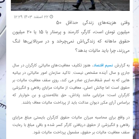
بانک
22 اسفند 1403 12:29
وقتی هزینه‌های زندگی حداقل 50
انرژی
میلیون تومان است، کارگر، کارمند و پرستار با 15 یا 20 میلیون
حقوق ماهانه که زندگی‌اش نمی‌چرخد و در سربالایی‌ها لنگ
اقتصاد
می‌زند، چرا باید مالیات بدهد؟
خانه
به گزارش
نسیم اقتصاد
، هنوز تکلیف معافیت‌های مالیاتی کارگران در سال
جاری و سال آینده مشخص نیست. تاکید سازمان امور مالیاتی در بیانیه
هایی که به اسم شفاف‌سازی صادر می کند، روی سقف معافیت مالیات بر
حقوق است اما چالش اصلی، معافیت از مالیات مزایای رفاهی و انگیزشی
کارگران است؛ مزایایی مانند پاداش، حق‌ عائله‌مندی و بن‌ خواربار که
براساس آرای مکرر دیوان عدالت باید از پرداخت مالیات معاف باشند.
در واقع برای محاسبه میزان مالیات حقوق کارگران بایستی مبلغ مزایای
رفاهی و انگیزشی از حقوق دریافتی کارگر کسر شده و باقی مبلغ با رعایت
سقف معافیت مالیات بر حقوق، مشمول پرداخت مالیات شود.