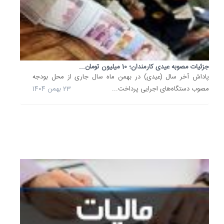
سال
کار
حداقل
معادل
60
جزئیات مصوبه عیدی کارمندان؛ 10 میلیون تومان...
روز
پاداش آخر سال (عیدی) در بهمن ماه سال جاری از محل بودجه
و
مصوب دستگاه‌های اجرایی پرداخت...
23 بهمن 1404
حداکثر
90...
13
دی
1404