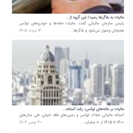
عالی
بازنشست
مالیات به بلاگرها رسید/ این گروه از...
تامین
رئیس سازمان مالیاتی گفت: مالیات خانه‌ها و خودروهای لوکس
اجتماعی
همچنان وصول می‌شود و بلاگرها...
14 مرداد 1405
گفت:
ما
پیگیر
این
مساله
هستیم
که...
21
بهمن
1404
عیدی
مالیات بر خانه‌های لوکس؛ رشد آستانه...
کارگران
آستانه مالیاتی املاک لوکس و زمین‌های فاقد اعیانی طی سال‌های
در
سال
1400 تا 1405 از 10 میلیارد...
30 بهمن 1404
1405
چقدر