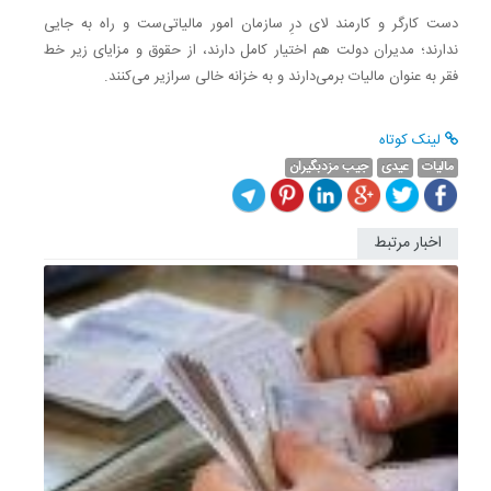
دست کارگر و کارمند لای درِ سازمان امور مالیاتی‌ست و راه به جایی
ندارند؛ مدیران دولت هم اختیار کامل دارند، از حقوق و مزایای زیر خط
فقر به عنوان مالیات برمی‌دارند و به خزانه خالی سرازیر می‌کنند.
لینک کوتاه
مالیات
عیدی
جیب مزدبگیران
اخبار مرتبط
جزئیاتی
درباره
تغییر
رقم
عیدی
امسال؛
تکلیف...
عضو
هیئت
مدیره
کانون