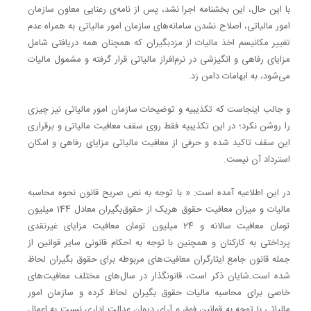
با این حال، این بخشنامه اجرا نشد، پس از نامه‌ی رعنایی معاون سازمان
امور مالیاتی، اصلاح نشدن سامانه‌های سازمان امور مالیاتی به همراه عدم
تغییر مکانیسم اخذ مالیات از مزدبگیران که همچنان همه دریافتی شامل
مزایای رفاهی و انگیزشی در نرم‌افراز مالیاتی قرار گرفته و مشمول مالیات
می‌شود، به ابهامات دامن زد.
و جالب اینجاست که تکذیبیه و توضیحات سازمان امور مالیاتی نیز چیزی
را روشن نکرد؛ در این تکذیبیه فقط روی سقف معافیت مالیاتی و برقراری
این سقف تاکید شده و حرفی از معافیت مالیاتی مزایای رفاهی و امکان
استرداد آن نیست.
در این اطلاعیه آمده است: « با توجه به نص صریح قانون نحوه محاسبه
مالیات و میزان معافیت حقوق هریک از حقوق‌بگیران معادل 144 میلیون
تومان معافیت سالانه و 24 میلیون تومان معافیت مزایای غیرنقدی
پرداختی به کارکنان و همچنین با توجه به احکام قانونی سایر قوانین از
جمله قانون جامع ایثارگران معافیت‌های مربوطه برای حقوق بگیران لحاظ
شده است.شایان ذکر است، قانونگذار در سال‌های مختلف معافیت‌های
خاصی برای محاسبه مالیات حقوق بگیران لحاظ کرده و سازمان امور
مالیاتی با توجه به قوانین فوق و آرای دیوان عدالت اداری نسبت به اعمال