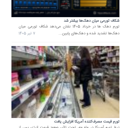
صدای
پای
یارانه
شکاف تورمی میان دهک‌ها بیشتر شد
2
میلیون
تورم دهک ها در خرداد 1405 نشان می‌دهد شکاف تورمی میان
تومانی
دهک‌ها تشدید شده و دهک‌های پایین...
7 تیر 1405
شنیده...
سخنگوی
ستاد
بودجه
سازمان
برنامه
و
بودجه
درباره
یارانه
مادران
توضیحا
ارائه
تورم قیمت مصرف‌کننده آمریکا افزایش یافت
کرد.
نرخ تورم آمریکا در ماه مه، تحت تاثیر صعود قیمت انرژی پس از