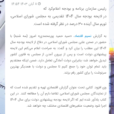
8 آبان 1403 14:54
رئیس سازمان برنامه و بودجه اعلام‌کرد که
بانک
در لایحه بودجه سال 1404 تقدیمی به مجلس شورای اسلامی،
تورم سال آینده 30 درصد در نظر گرفته شده است.
انرژی
به گزارش
نسیم اقتصاد
، «سید حمید پورمحمدی» امروز (سه شنبه) با
اقتصاد
حضور در صحن علنی مجلس شورای اسلامی در دفاع از لایحه بودجه سال
1404 این مطلب را بیان کرد و گفت: به صراحت اعلام می‌کنم این لایحه
خانه
پیشنهادی دولت است و پس از بیرون آمدن از مجلس به قانون کشور
تبدیل خواهد شد؛ بنابراین دولت آمادگی تعامل دارد، ضمن اینکه معتقدیم
باید تمام توان خود را جمع کنیم تا مجلس و دولت با همدیگر بهترین
سرنوشت را برای کشور رقم بزنند.
وی افزود: کتابی تحت عنوان گزارش اقتصادی تهیه و تقدیم شده است که
از نمایندگان مجلس شورای اسلامی تقاضا دارم آن را مطالعه کنند. در این
کتاب یادآور شده ایم که اگر لایحه بودجه پیشنهادی دولت برای سال 1404
اجرا شود وضعیت متغیرهای اقتصادی مختلف چه خواهد شد.