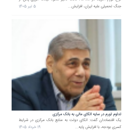
16
جنگ تحمیلی علیه ایران، افزایش...
5 تیر 1405
بهمن
1404
تورم
غذایی
در
جهان؛
کدام
کشورها
در
صدر
قرار...
تورم
غذایی
به
افزایش
مداوم
و
قابل
تداوم تورم در سایه اتکای مالی به بانک مرکزی
یک اقتصاددان گفت: اتکای دولت به منابع بانک مرکزی در شرایط
توجه
کسری بودجه، با افزایش پایه...
19 خرداد 1405
قیمت