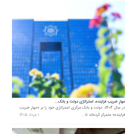
خبر
جدید
دولت
برای
مالکان
واحدهای
با
گذشت
مدتی
از
آغاز
فعالیت
رسمی
سامانه
ساغر،
مالکان
مهارِ ضریب فزاینده، استراتژی دولت و بانک...
واحدها
در سال 1404، دولت و بانک مرکزی استراتژی خود را بر «مهارِ ضریب
آپارتمان
فزاینده» متمرکز کرده‌اند تا...
1 مرداد 1405
فاقد
سند
همچنان.