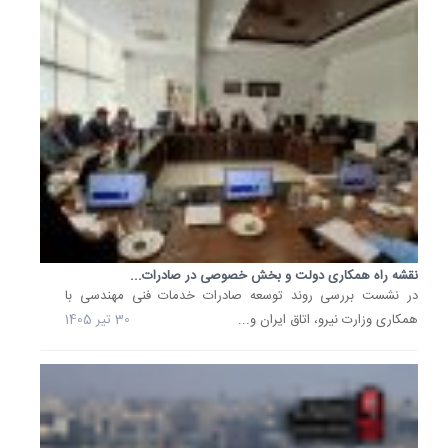
20
خرداد
1405
تداوم
حمایت
دولت
از
خوش‌مص
48درصد...
معاون
برنامه‌ر
و
نقشه راه همکاری دولت و بخش خصوصی در صادرات...
امور
در نشست بررسی روند توسعه صادرات خدمات فنی مهندسی با
اقتصادی
همکاری وزارت نیرو، اتاق ایران و...
30 تیر 1405
شرکت
مهندسی
آب
و
فاضلاب