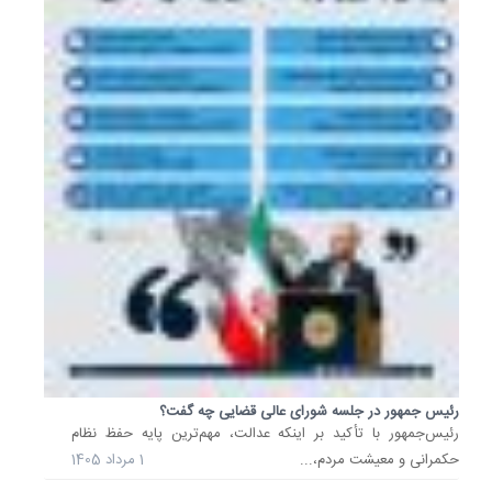
با
اعلام
معاونت
حقوقی
ریاست‌
امکان
پلاک
ملی
خودروه
لوکس
مناطق
آزاد
و
تردد
آنها...
26
رئیس جمهور در جلسه شورای عالی قضایی چه گفت؟
رئیس‌جمهور با تأکید بر اینکه عدالت، مهم‌ترین پایه حفظ نظام
خرداد
حکمرانی و معیشت مردم،...
1 مرداد 1405
1405