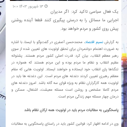
13 شهریور 1403 10:0
یک فعال سیاسی تاکید کرد: اگر مدیران
بانک
اجرایی ما مسائل را به درستی پیگیری کنند قطعا آینده روشنی
پیش روی کشور و مردم خواهد بود.
انرژی
به گزارش
نسیم اقتصاد
، محمدحسن آصفری در گفت‌وگو با ایسنا، با اشاره
اقتصاد
به ضرورت اهتمام دولتمردان برای تحقق اولویت های تعیین شده از سوی
رهبر معظم انقلاب، بیان کرد: قدرت اصلی کشور مردم هستند. پشتوانه
خانه
عظیم انقلاب و نظام ما مردم بوده و این مردم هستند که همواره در
تنگناها پای انقلاب خود ایستاده و خواهند ایستاد. اولویت هایی که مقام
معظم رهبری تعیین کردند دغدغه های مردم است. این دغدغه ها باید در
اولویت همه کارگزاران نظام به ویژه قوای سه گانه باشد. امروز دغدغه های
مردم کاملا مشخص و روشن است مسئله معیشت، اشتغال، مسکن و
درمان چهار مسئله مهم زندگی مردم است.
پاسخگویی به مطالبات مردم باید در اولویت همه ارکان نظام باشد
وی در ادامه اظهار کرد: قوانین کشور باید در راستای پاسخگویی به مطالبات