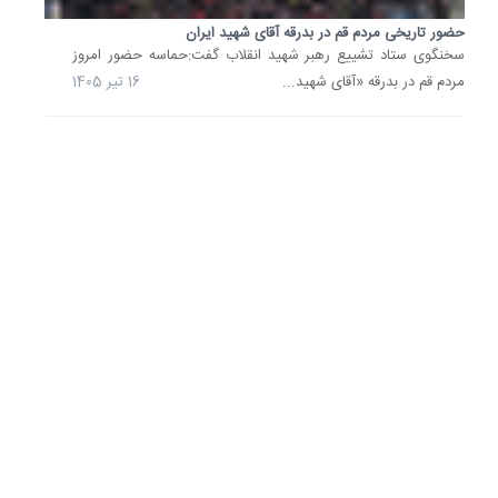
مجلس،
مستمری
حضور تاریخی مردم قم در بدرقه آقای شهید ایران
و
سخنگوی ستاد تشییع رهبر شهید انقلاب گفت:حماسه حضور امروز
بودجه
مردم قم در بدرقه «آقای شهید...
16 تیر 1405
حوزه
حمایت
و
سلامت
خانواده
در
سال
1405،
50
درصد
افزایش..
28
اردیبهشت
1405