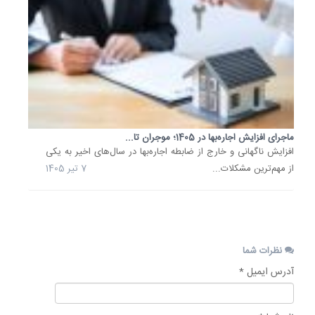
چهارشنب
بازار
جهانی
از
افزایش
بیشتر
بازماند
و
ماجرای افزایش اجاره‌بها در 1405؛ موجران تا...
نزدیک
افزایش ناگهانی و خارج از ضابطه اجاره‌بها در سال‌های اخیر به یکی
به...
از مهم‌ترین مشکلات...
7 تیر 1405
27
خرداد
1405
نظرات شما
آدرس ایمیل *