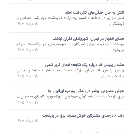
آتش به جان جنگل‌های کلاردشت افتاد
آتش‌سوزی در منطقه «تلسنو رودبارک» کلاردشت مهار شد. تعدادی از
گردشگران...
19 مرداد 1405
صدای انفجار در تهران؛ شهروندان نگران نباشند
مهمات عمل‌نکرده تجاوز آمریکایی ـ صهیونیستی در پاکدشت منهدم
می‌شود؛...
19 مرداد 1405
هشدار پلیس فتا درباره یک شایعه؛ ادعای فریز شدن...
رئیس پلیس فتا تهران بزرگ نسبت به انتشار نسخه‌های جعلی
تراست‌ولت با...
19 مرداد 1405
هوش مصنوعی چقدر در زندگی روزمره ایرانیان جا...
برای نزدیک به سه دهه، گوگل مهم‌ترین دروازه ورود کاربران به جهان...
19 مرداد 1405
رشد 6 درصدی مشترکان خوش‌مصرف برق در پایتخت
19 مرداد 1405