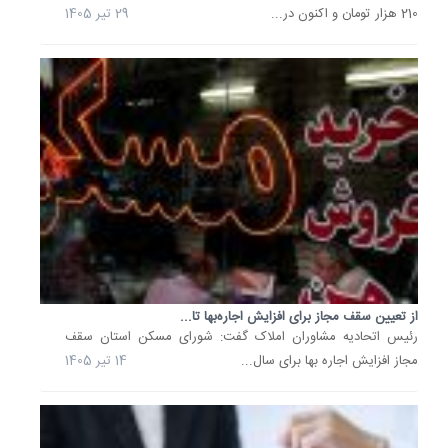
را
210 هزار تومان و اکنون در...
29 تیر 1405
الزام
ملی
و...
27
خرداد
1405
ترمز
افزایش
قیمت
طلا
در
بازار
جهانی
کشیده
از تعیین سقف مجاز برای افزایش اجاره‌بها تا...
شد
رئیس اتحادیه مشاوران املاک گفت: شورای مسکن استان سقف
قیمت
مجاز افزایش اجاره بها برای سال...
14 تیر 1405
طلا
در
معاملات
روز