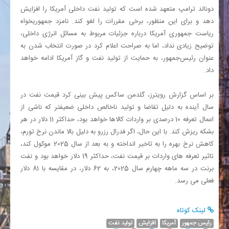
دونالد ترامپ متعهد شده است که تولید نفت داخلی آمریکا را افزایش
دهد و برای این منظور، برخی مقررات را لغو کند. نامزد جمهوریخواه
ریاست جمهوری آمریکا درباره جزئیات مربوط به مسائل انرژی داخلی،
توضیح زیادی نداد، اما به صراحت اعلام کرد در صورت انتخاب شدن به
عنوان رئیس‌جمهور، به حمایت از تولید نفت و گاز آمریکا ادامه خواهد
داد.
بر اساس گزارش رویترز، گلدمن ساکس پیش بینی کرد قیمت نفت در
سال آینده به دلیل تقاضا و تولید ناخالص داخلی ضعیفتر که ناشی از
اعمال تعرفه 10 درصدی بر واردات کالاها خواهد بود، حداکثر 11 دلار در هر
بشکه ریزش کند. با این حال، اگر فدرال رزرو به دلیل بالا ماندن نرخ تورم،
کاهش نرخ بهره را به تاخیر انداخته و به بعد از سال 2025 موکول کند،
تاثیر تعرفه های واردات بر قیمت نفت، حداکثر 19 دلار خواهد بود و نفت
برنت در سه ماهه چهارم سال 2025، به 62 دلار، در مقایسه با 81 دلار
فعلی می رسد.
لینک کوتاه
رئیس جمهور
آمریکا
افزایش
تولید نفت