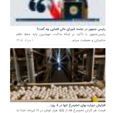
خرداد
1405
افزایش
بی‌ضابط
نقدینگی
رئیس جمهور در جلسه شورای عالی قضایی چه گفت؟
خط
قرمز
رئیس‌جمهور با تأکید بر اینکه عدالت، مهم‌ترین پایه حفظ نظام
بانک...
حکمرانی و معیشت مردم،...
1 مرداد 1405
معاون
بانک
مرکزی
با
تاکید
بر
استقلال
سیاست
پولی،
بازگشت
ارز
افزایش دوباره بهای تخم‌مرغ تنها در 8 روز؛...
صادراتی
قیمت هر کارتن تخم‌مرغ فله از 155 هزار تومان در 21 تیرماه، ابتدا به