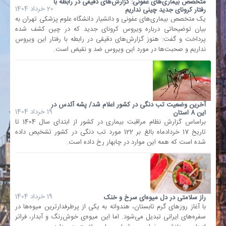
متخصص بیماری‌های عفونی: گزارش‌های دقیقی در رابطه با
20 خرداد 1404
رفتار کرونای جدید چینی نداریم
یک متخصص بیماری‌های عفونی و دانشیار دانشگاه علوم پزشکی تهران به
بیان توضیحاتی درباره ویروس کرونای جدید که در چین کشف شده
پرداخت و گفت: هنوز گزارش‌های دقیقی در رابطه با رفتار این ویروس
نداریم و صحبت‌ها در مورد این ویروس ضد و نقیض است.
آخرین وضعیت تب دنگی در کشور اعلام شد/ پشه آئدس در
19 خرداد 1404
این 8 استان
براساس گزارش نظام مراقبت بیماری در کشور از ابتدای سال 1404 تا
تاریخ 17 خردادماه بالغ بر 122 مورد تب دنگی در کشور تشخیص داده
شده است که همه این موارد در چابهار رخ داده است.
19 خرداد 1404
راز سلامتی در دل میوه‌ای سرخ و خنک
با آغاز روزهای گرم تابستان، هندوانه به یکی از پرطرفدارترین میوه‌ها در
سفره‌های ایرانی تبدیل می‌شود. اما این میوه‌ی خوش‌رنگ و آبدار، فراتر