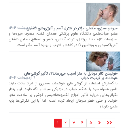
16 اردیبهشت 1404
میوه و سبزی، مکملی مؤثر در کنترل آسم و آلرژی‌های تنفسی
عضو هیأت‌علمی دانشگاه علوم پزشکی همدان گفت: مصرف میوه‌ها و
سبزیجات تازه مانند پرتقال، توت، آناناس، کاهو و اسفناج به‌دلیل داشتن
آنتی‌اکسیدان و ویتامین C در کاهش التهاب و بهبود آسم مؤثر است.
خوابیدن کنار موبایل به مغز آسیب می‌رساند؟/ تأثیر گوشی‌های
9 اردیبهشت 1404
هوشمند بر کیفیت خواب
با گسترش استفاده از گوشی‌های هوشمند، بسیاری از افراد عادت دارند
تلفن همراه خود را هنگام خواب در نزدیکی سرشان نگه دارند. این رفتار
نگرانی‌هایی درباره تأثیر امواج الکترومغناطیسی گوشی بر سلامت مغز،
خواب، و حتی خطر سرطان ایجاد کرده است. اما آیا این نگرانی‌ها پایه
علمی دارند؟
1
2
3
4
5