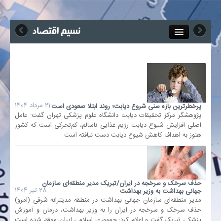
Close
جذب خبرنگار
آگهی استخدام
21 مرداد 1404
پرخطرترین بازه‌ سنی شروع دیابت؛ روند ابتلا صعودی است
پژوهشگر مرکز تحقیقات دیابت دانشگاه علوم پزشکی تهران گفت: عامل
پیوند‌ها
اصلی افزایش شیوع دیابت رژیم غذایی ناسالم، کم‌تحرکی است که کشور
هنوز به اهداف کاهش شیوع دیابت دست نیافته است.
چند رسانه‌ای
اجتماعی
حذف سرخک و سرخجه در ایران/تبریک مدیر منطقه‌ای سازمان
28 تیر 1404
جهانی بهداشت به وزیر بهداشت
صنعت معدن و تجارت
مدیر منطقه‌ای سازمان جهانی بهداشت در منطقه مدیترانه شرقی (امرو)
حذف سرخک و سرخجه در ایران را به وزیر بهداشت، درمان و آموزش
بیمه و بورس
پزشکی تبریک گفت و اعلام کرد:‌ جمهوری اسلامی ایران موفق شده است