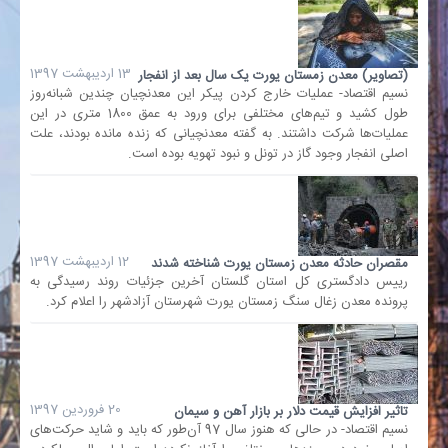
13 اردیبهشت 1397
(تصاویر) معدن زمستان یورت یک سال بعد از انفجار
نسیم اقتصاد- عملیات خارج کردن پیکر این معدنچیان چندین شبانه‌روز
طول کشید و تیم‌های مختلفی برای ورود به عمق 1800 متری در این
عملیات‌ها شرکت داشتند. به گفته معدنچیانی که زنده مانده بودند، علت
اصلی انفجار وجود گاز در تونل و نبود تهویه بوده است.
12 اردیبهشت 1397
مقصران حادثه معدن زمستان یورت شناخته شدند
رییس دادگستری کل استان گلستان آخرین جزئیات روند رسیدگی به
پرونده معدن زغال سنگ زمستان یورت شهرستان آزادشهر را اعلام کرد.
20 فروردین 1397
تاثیر افزایش قیمت دلار بر بازار آهن و سیمان
نسیم اقتصاد- در حالی که هنوز سال 97 آن‌طور که باید و شاید حرکت‌های