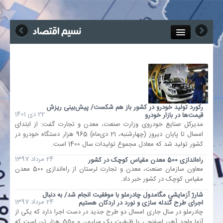
Close
جذب خبرنگار
آگهی استخدام
رکورد تولید خودرو در کشور باز هم شکست/ پیش‌بینی ریزش
22 دی 1401
قیمت‌ها در بازار خودرو
پیوند‌ها
مدیرکل صنایع خودروی وزارت صنعت، معدن و تجارت گفت: از ابتدای
امسال تا پایان دیروز (چهارشنبه، 21 دی‌ماه) 965 هزار دستگاه خودرو در
چند رسانه‌ای
کشور تولید شد که معادل مجموع تولیدات سال 1400 است.
24 مرداد 1397
راه‌اندازی 500 معدن مقیاس کوچک در کشور
معاون سازمان صنعت، معدن و تجارت لرستان از راه‌اندازی 500 معدن
اجتماعی
مقیاس کوچک در کشور خبر داد.
شارژ آزمایشی مگامدول چادرملو با موفقیت انجام شد/ به دنبال
صنعت معدن و تجارت
24 مرداد 1397
اجرای طرح گندله سازی و نورد در اردکان هستیم
چادرملو در سال جاری امسال دو طرح جدید در دست اجرا دارد که یکی از
بیمه و بورس
آنها واحد آهن اسفنجی با ظرفیت یک میلیون و 550 هزار تن است که