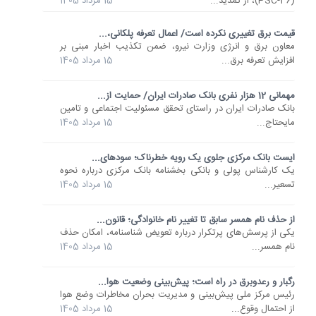
(PSC-36)، از تمدید...
15 مرداد 1405
قیمت برق تغییری نکرده است/ اعمال تعرفه پلکانی،...
معاون برق و انرژی وزارت نیرو، ضمن تکذیب اخبار مبنی بر
افزایش تعرفه برق...
15 مرداد 1405
مهمانی 12 هزار نفری بانک صادرات ایران/ حمایت از...
​بانک صادرات ایران در راستای تحقق مسئولیت اجتماعی و تامین
مایحتاج...
15 مرداد 1405
ایست بانک مرکزی جلوی یک رویه خطرناک؛ سودهای...
یک کارشناس پولی و بانکی بخشنامه بانک مرکزی درباره نحوه
تسعیر...
15 مرداد 1405
از حذف نام همسر سابق تا تغییر نام خانوادگی؛ قانون...
یکی از پرسش‌های پرتکرار درباره تعویض شناسنامه، امکان حذف
نام همسر...
15 مرداد 1405
رگبار و رعدوبرق در راه است؛ پیش‌بینی وضعیت هوا...
رئیس مرکز ملی پیش‌بینی و مدیریت بحران مخاطرات وضع هوا
از احتمال وقوع...
15 مرداد 1405