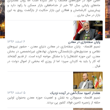
اصلی خود در حوزه‌های مختلف را آغاز نکرده است اما روال عملکردی
ماه‌های پایانی سال 96 خبر از خداحافظی بازار مسکن با رکود دارد و
پیش‌بینی کارشناسان و فعالان این بازار حکایت از بازگشت رونق به این
بازار در سال جاری...
6 اسفند 1396
پایان سفته‌با‌زی در معادن
نسیم اقتصاد- پایان سفته‌با‌زی در معادن دنیای معدن - حضور نیروهای
نظامی و صندوق‌های بازنشستگی به‌عنوان نهادهای غیرتخصصی در بخش
معدن، این حوزه اشتغال‌زا را با مشکل مواجه کرده است. از قدیم گفته‌اند
که کار را باید به کاردان سپرد؛ اما از روزی که بخشی از اموال دولت در
قبال...
5 اسفند 1396
هشدار کمبود سنگ‌آهن در آینده نزدیک
نسیم اقتصاد- مسوولان به نقش و اهمیت حوزه معدن به‌عنوان اولین
حلقه از زنجیره تامین فولاد کشور پی بردند.