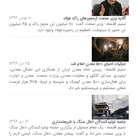
10 بهمن 1396
گلایه وزیر صنعت ازمجوزهای راکد فولاد
نسیم اقتصاد- وزیر صنعت گفت: 110 میلیون تن مجوز راکد و 65 میلیون
تن مجوز با سرنوشت نامعلوم در زنجیره فولاد وجود دارد.
25 دی 1396
جزئیات احیای 500 معدن اعلام شد
نسیم اقتصاد- رییس خانه معدن ایران از همکاری این تشکل معدنی،
ایمیدرو، میدکو، گلگهر و معاونت معدنی وزارت صنعت، معدن و تجارت
برای فعال‌سازی 500 معدن کوچک و متوسط و ایجاد 425 هزار فرصت
شغلی مستقیم و غیرمستقیم خبر داد.
16 دی 1396
جلسه تولیدکنندگان ذغال سنگ با شریعتمداری
نسیم اقتصاد- یک مقام مسئول از برگزاری جلسه تولیدکنندگان ذغال سنگ
با وزیر صنعت خبر داد و گفت: بیشتر معادن ذغال سنگ، ایمنی لازم را