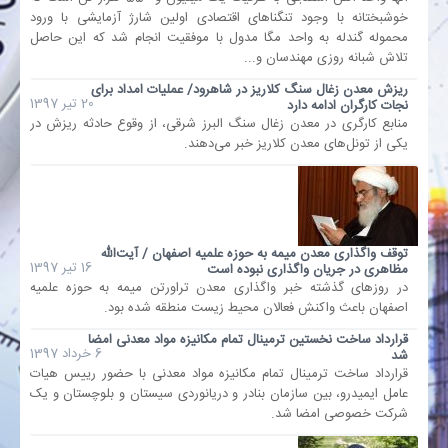
خوشبختانه با وجود تنگناهای اقتصادی اولین شارژ آزمایشی با ورود
محموله گندله به واحد مگا مدول با موفقیت انجام شد که این حاصل
بانک
تلاش شبانه روزی مهندسان و...
ریزش معدن زغال سنگ کلاریز در شاهرود/ عملیات امداد برای
انرژی
20 تیر 1397
نجات کارگران ادامه دارد
منابع کارگری در معدن زغال سنگ البرز شرقی، از وقوع حادثه ریزش در
یکی از تونل‌های معدن کلاریز خبر می‌دهند.
اقتصاد
خانه
توقف واگذاری معدن میمه به حوزه علمیه اصفهان / آیت‌الله
16 تیر 1397
مظاهری در جریان واگذاری نبوده است
در روزهای گذشته خبر واگذاری معدن تراورتن میمه به حوزه علمیه
اصفهان باعث واکنش فعالان محیط زیست منطقه شده بود.
قرارداد ساخت نخستین ترمینال تمام مکانیزه مواد معدنی امضا
6 خرداد 1397
شد
قرارداد ساخت ترمینال تمام مکانیزه مواد معدنی با حضور رییس هیات
عامل ایمیدرو، بین سازمان بنادر و دریانوردی سیستان و بلوچستان و یک
شرکت خصوصی امضا شد.