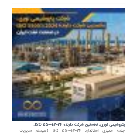
دو
وزارتخان
مقرر
شد
400...
28
تیر
1405
نگاهی
به
برترین
نمادهای
صنعت
پرداخت
صنعت
پرداخت
به
مجموعه‌
پتروشیمی نوری، نخستین شرکت دارنده ISO 55001:2024...
از
جلسه ممیزی استاندارد ISO 55001:2024 (سیستم مدیریت
شرکت‌ها