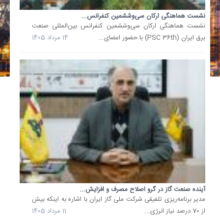
تخصیص
400
نشست هماهنگی ارکان سی‌وششمین کنفرانس...
مگاوات
نشست هماهنگی ارکان سی‌وششمین کنفرانس بین‌المللی صنعت
برق
بیشتر
برق ایران (PSC 36th) با حضور اعضای...
14 مرداد 1405
برای
بخش
صنعت/..
در
جلسه
مشترک
وزیران
نیرو
و
صنعت،
معدن
و
تجارت
با
آینده صنعت گاز در گرو اصلاح مصرف و افزایش...
مدیر برنامه‌ریزی تلفیقی شرکت ملی گاز ایران با اشاره به اینکه بیش
حضور
از 70 درصد نیاز انرژی...
11 مرداد 1405
معاونین