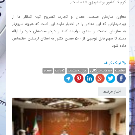
کوچک کشور برنامه‌ریزی شده است.
بانک
معاون سازمان صنعت، معدن و تجارت تصریح کرد: انتظار ما از
بهره‌بردارانی که این معادن را در اختیار دارند این است که هرچه سریع‌تر
انرژی
به سازمان صنعت و معدن مراجعه کنند و درخواست‌های خود را ارائه
دهند تا سهم قابل توجهی از 500 معدن کشور به استان لرستان اختصاص
داده شود.
اقتصاد
خانه
لینک کوتاه
صنعت
خدمات بازرگانی
وزارت صنعت
تجارت
معدن
اخبار مرتبط
صنعت
آب
و
فاضلاب
به
مقصدی
جذاب
برای...