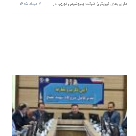
دارایی‌های فیزیکی) شرکت پتروشیمی نوری، در...
7 مرداد 1405
نهادها،
زیرساخت
و
فناوری‌ه
گفته
می‌شود..
24
تیر
1405