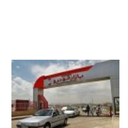
در
این
میان
فعالان
بازار...
22
تیر
1405