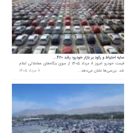
خودرو؛
هایما،
چانگان،.
قیمت
خودرو
امروز
24
تیر
1405
سایه احتیاط و رکود بر بازار خودرو؛ رشد 420...
از
قیمت خودرو امروز 8 مرداد 1405 از سوی بنگاه‌های معاملاتی اعلام
سوی
شد. بررسی‌ها نشان می‌دهد...
8 مرداد 1405
بنگاه‌ها
معاملات
اعلام
شد.
بررسی‌ه
بازار
نشان...
24
تیر