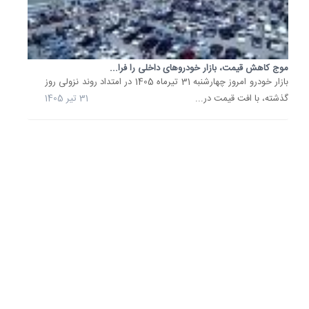
1405
بازار
خودرو
امروز؛
موج کاهش قیمت، بازار خودروهای داخلی را فرا...
خودروه
بازار خودرو امروز چهارشنبه 31 تیرماه 1405 در امتداد روند نزولی روز
مونتاژی
گران...
گذشته، با افت قیمت در...
31 تیر 1405
قیمت
خودرو
امروز
22
تیر
1405
از
سوی
بنگاه‌ها
معاملات
اعلام
شد.