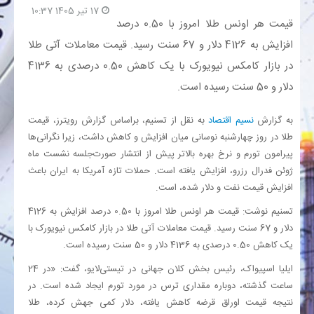
17 تیر 1405 10:37
قیمت هر اونس طلا امروز با 0.50 درصد
بانک
افزایش به 4126 دلار و 67 سنت رسید. قیمت معاملات آتی طلا
در بازار کامکس نیویورک با یک کاهش 0.50 درصدی به 4136
انرژی
دلار و 50 سنت رسیده است.
اقتصاد
به گزارش
نسیم اقتصاد
به نقل از تسنیم، براساس گزارش رویترز، قیمت
طلا در روز چهارشنبه نوسانی میان افزایش و کاهش داشت، زیرا نگرانی‌ها
خانه
پیرامون تورم و نرخ بهره بالاتر پیش از انتشار صورت‌جلسه نشست ماه
ژوئن فدرال رزرو، افزایش یافته است. حملات تازه آمریکا به ایران باعث
افزایش قیمت نفت و دلار شده، است.
تسنیم نوشت: قیمت هر اونس طلا امروز با 0.50 درصد افزایش به 4126
دلار و 67 سنت رسید. قیمت معاملات آتی طلا در بازار کامکس نیویورک با
یک کاهش 0.50 درصدی به 4136 دلار و 50 سنت رسیده است.
ایلیا اسپیواک، رئیس بخش کلان جهانی در تیستی‌لایو، گفت: «در 24
ساعت گذشته، دوباره مقداری ترس در مورد تورم ایجاد شده است. در
نتیجه قیمت اوراق قرضه کاهش یافته، دلار کمی جهش کرده، طلا