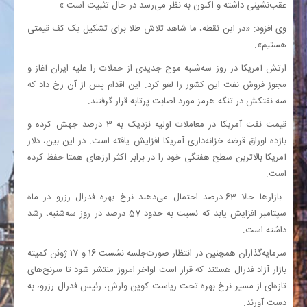
عقب‌نشینی داشته و اکنون به نظر می‌رسد در حال تثبیت است.»
وی افزود: «در این نقطه، ما شاهد تلاش طلا برای تشکیل یک کف قیمتی
هستیم».
ارتش آمریکا در روز سه‌شنبه موج جدیدی از حملات را علیه ایران آغاز و
مجوز فروش نفت این کشور را لغو کرد. این اقدام پس از آن رخ داد که
سه نفتکش در تنگه هرمز مورد اصابت پرتابه قرار گرفتند.
قیمت نفت آمریکا در معاملات اولیه نزدیک به 3 درصد جهش کرده و
بازده اوراق قرضه خزانه‌داری آمریکا افزایش یافته است. در این بین، دلار
آمریکا بالاترین سطح هفتگی خود را در برابر اکثر ارزهای همتا حفظ کرده
است.
بازارها حالا 63 درصد احتمال می‌دهند نرخ بهره فدرال رزرو در ماه
سپتامبر افزایش یابد که نسبت به حدود 57 درصد در روز سه‌شنبه، رشد
داشته است.
سرمایه‌گذاران همچنین در انتظار صورت‌جلسه نشست 16 و 17 ژوئن کمیته
بازار آزاد فدرال هستند که قرار است اواخر امروز منتشر شود تا سرنخ‌های
تازه‌ای از مسیر نرخ بهره تحت ریاست کوین وارش، رئیس فدرال رزرو، به
دست آورند.