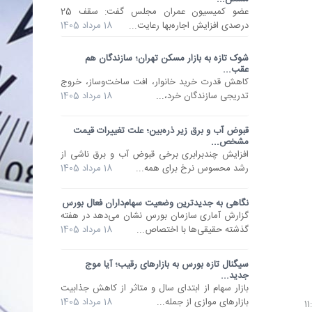
عضو کمیسیون عمران مجلس گفت: سقف 25
درصدی افزایش اجاره‌بها رعایت...
18 مرداد 1405
شوک تازه به بازار مسکن تهران؛ سازندگان هم
عقب...
کاهش قدرت خرید خانوار، افت ساخت‌وساز، خروج
تدریجی سازندگان خرد،...
18 مرداد 1405
قبوض آب و برق زیر ذره‌بین؛ علت تغییرات قیمت
مشخص...
افزایش چندبرابری برخی قبوض آب و برق ناشی از
رشد محسوس نرخ برای همه...
18 مرداد 1405
نگاهی به جدیدترین وضعیت سهام‌داران فعال بورس
گزارش آماری سازمان بورس نشان می‌دهد در هفته
گذشته حقیقی‌ها با اختصاص...
18 مرداد 1405
سیگنال تازه بورس به بازارهای رقیب؛ آیا موج
جدید...
بازار سهام از ابتدای سال و متاثر از کاهش جذابیت
بازارهای موازی از جمله...
18 مرداد 1405