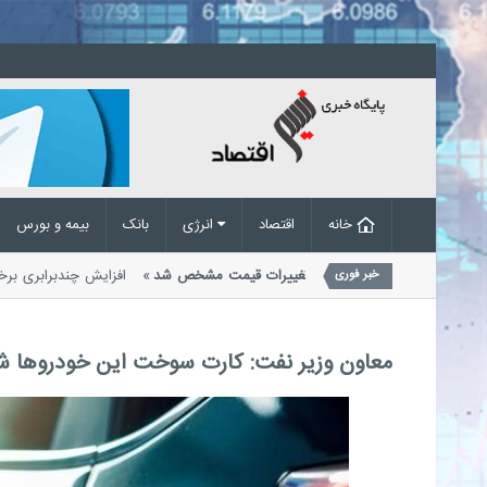
خانه
اقتصاد
انرژی
بانک
بیمه و بورس
بوض آب و برق زیر ذره‌بین؛ علت تغییرات قیمت مشخص شد
افزایش چندبرابری
خبر فوری
رق ناشی از رشد محسوس نرخ برای همه...
معاون وزیر نفت: کارت سوخت این خودروها ش