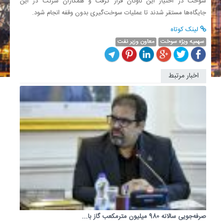
سوخت در اختیار این ناوگان قرار گرفت و همکاران شرکت در این
جایگاه‌ها مستقر شدند تا عملیات سوخت‌گیری بدون وقفه انجام شود.
لینک کوتاه
سهمیه ویژه سوخت
معاون وزیر نفت
اخبار مرتبط
تاکید
مدیر
عامل
شرکت
ملی
صنایع
پتروشیم
بر...
معاون
وزیر
نفت
و
مدیرعام
شرکت
صرفه‌جویی سالانه 980 میلیون مترمکعب گاز با...