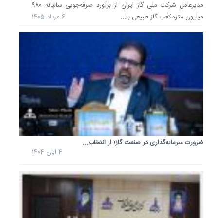
ملی
مدیرعامل شرکت ملی گاز ایران از برآورد صرفه‌جویی سالیانه 980
صنایع
میلیون مترمکعب گاز طبیعی با...
6 مرداد 1405
پتروشیم
گفت:
استفاده
حداکثر
از
توان...
6
مرداد
1404
تقدیر
ضرورت سرمایه‌گذاری در صنعت گاز؛ از انتخاب...
از
4 آبان 1404
فرمانده
ارشد
کمیته
شرایط
اضطراری
در
جریان
بازدید