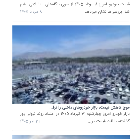
بازار
قیمت خودرو امروز 8 مرداد 1405 از سوی بنگاه‌های معاملاتی اعلام
خودرو
شد. بررسی‌ها نشان می‌دهد...
8 مرداد 1405
امروز؛
خودروه
مونتاژی
گران...
قیمت
خودرو
امروز
22
تیر
1405
از
سوی
بنگاه‌ها
معاملات
موج کاهش قیمت، بازار خودروهای داخلی را فرا...
اعلام
بازار خودرو امروز چهارشنبه 31 تیرماه 1405 در امتداد روند نزولی روز
شد.
گذشته، با افت قیمت در...
31 تیر 1405
در
این
میان