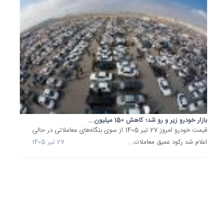
فعالان
بازار...
22
تیر
1405
توقف
موج
گرانی
در
بازار
بازار خودرو زیر و رو شد؛ کاهش 150 میلیون...
خودرو؛
قیمت
قیمت خودرو امروز 27 تیر 1405 از سوی بنگاه‌های معاملاتی در حالی
جدید...
اعلام شد رکود عمیق معاملات...
27 تیر 1405
بازار
خودرو
از
موج
صعودی
روزهای
گذشته