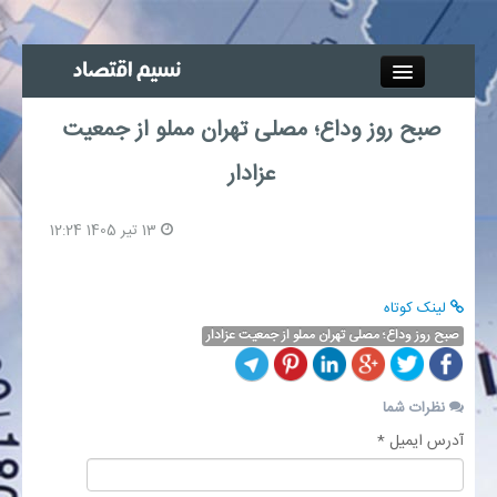
Close
صبح روز وداع؛ مصلی تهران مملو از جمعیت
جذب خبرنگار
عزادار
آگهی استخدام
13 تیر 1405 12:24
پیوند‌ها
لینک کوتاه
چند رسانه‌ای
صبح روز وداع؛ مصلی تهران مملو از جمعیت عزادار
اجتماعی
نظرات شما
صنعت معدن و تجارت
آدرس ایمیل *
بیمه و بورس