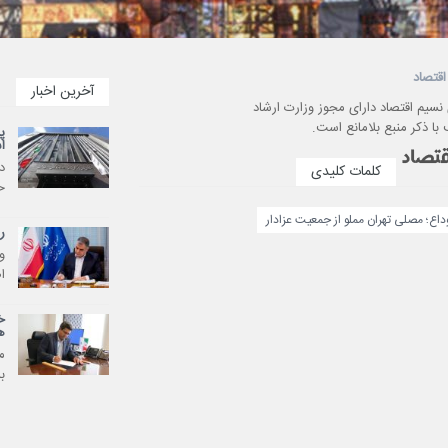
اقتصاد
آخرین اخبار
 نسیم اقتصاد دارای مجوز وزارت ارشاد
با ذکر منبع بلامانع است.
پ
ا
د
کلمات کلیدی
ح
اع؛ مصلی تهران مملو از جمعیت عزادار
ر
و
ا
خ
ه
م
ب