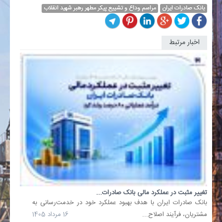
بانک صادرات ایران
مراسم وداع و تشییع پیکر مطهر رهبر شهید انقلاب
اخبار مرتبط
تصویب
صورت‌ه
مالی
سال
1404
بانک
صادرات..
مجمع
عمومی
عادی
سالانه
بانک
صادرات
تغییر مثبت در عملکرد مالی بانک صادرات...
ایران
​بانک صادرات ایران با هدف بهبود عملکرد خود در خدمت‌رسانی به
با
مشتریان، فرآیند اصلاح...
16 مرداد 1405
حضور