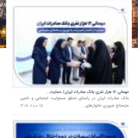
اکثریت
سهامدار
برگزار
شد
و...
31
تیر
1405
ترسیم
نقشه
راه
آینده
با
مهمانی 12 هزار نفری بانک صادرات ایران/ حمایت...
تاکید
​بانک صادرات ایران در راستای تحقق مسئولیت اجتماعی و تامین
بر
ارتقای...
مایحتاج ضروری خانوارهای...
15 مرداد 1405
مدیرعام
بانک
صادرات