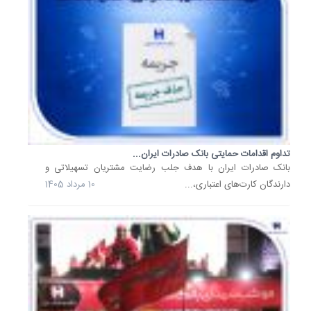
ایران
مهم‌ترین
راهکارها
در
راستای
تحقق
برنامه‌ه
آتی
را...
25
تداوم اقدامات حمایتی بانک صادرات ایران...
بانک صادرات ایران با هدف جلب رضایت مشتریان تسهیلاتی و
تیر
دارندگان کارت‌های اعتباری،...
10 مرداد 1405
1405
پیشگام
بانک
صادرات
ایران
در
بازسازی.
در