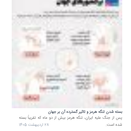
اساس
گزارش
اداره
اطلاعات
انرژی
آمریکا،
در
سال
2025،
جریان
نفت
و
محصولا
نفتی
از
تنگه...
بسته شدن تنگه هرمز و تاثیر گسترده آن بر جهان
20
پس از جنگ علیه ایران، تنگه هرمز بیش از دو ماه که تقریباً بسته
اردیبهشت
شده است.
28 اردیبهشت 1405
1405