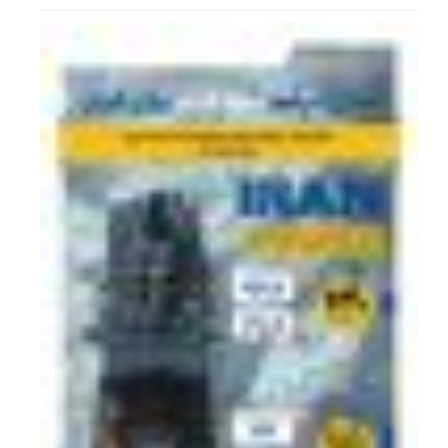
نبض
اقتصاد
جهان
در
دست
تنگه
هرمز؛
مجلس
از...
یک
نماینده
مجلس
تاکید
کرد:
تنگه
هرمز
تنها
یک
مسیر
آبی