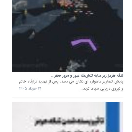
تنگه
هرمز،
100
میلیون
بشکه
از
عرضه...
22
اردیبهشت
1405
تنگه هرمز زیر سایه تنش‌ها؛ عبور و مرور صفر...
سهم
پایش تصاویر ماهواره ای نشان می دهد، پس از تهدید قرارگاه خاتم
هرمز
از
و نیروی دریایی سپاه، تردد...
21 خرداد 1405
انتقال
نفت
جهان
در
2025
چقدر
بود؟
بر