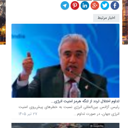
اخبار مرتبط
کمبود
عرضه
با
تداوم
اختلال
تردد
از
تنگه...
مدیرعام
شرکت
سعودی
آرامکو
گفت
با
تداوم اختلال تردد از تنگه هرمز امنیت انرژی...
ادامه
رئیس آژانس بین‌المللی انرژی نسبت به خطرهای پیش‌روی امنیت
اختلال
انرژی جهان، در صورت تداوم...
27 تیر 1405
تردد
از