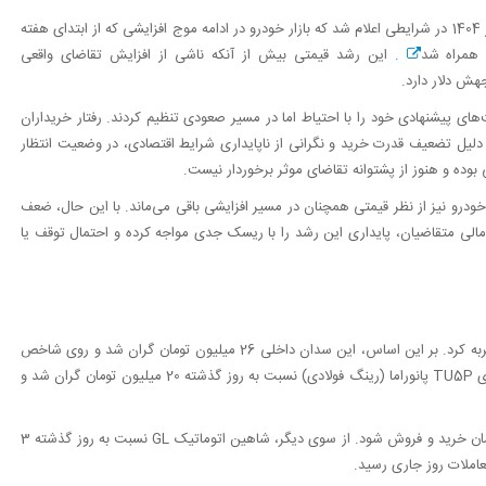
به نقل از تجارت نیوز، قیمت خودرو امروز 11 آذر 1404 در شرایطی اعلام شد که بازار خودرو در ادامه موج افزایشی که از ابتدای هفته
 همراه شد
.
این رشد قیمتی بیش از آنکه ناشی از افزایش تقاضای واقعی
هش دلار دارد.
‌های پیشنهادی خود را با احتیاط اما در مسیر صعودی تنظیم کردند. رفتار خریداران
لیل تضعیف قدرت خرید و نگرانی از ناپایداری شرایط اقتصادی، در وضعیت انتظار
بوده و هنوز از پشتوانه تقاضای موثر برخوردار نیست.
ر خودرو نیز از نظر قیمتی همچنان در مسیر افزایشی باقی می‌ماند. با این حال، ضعف
 مالی متقاضیان، پایداری این رشد را با ریسک جدی مواجه کرده و احتمال توقف یا
دنا پلاس MT6 بیشترین تغییرات قیمتی میان محصولات داخلی را تجربه کرد. بر این اساس، این سدان داخلی 26 میلیون تومان گران شد و روی شاخص
یک میلیارد و 245 میلیون تومان ایستاد. از طرف دیگر، پژو 207 دنده‌ای TU5P پانوراما (رینگ فولادی) نسبت به روز گذشته 20 میلیون تومان گران شد و
ساینا S رشد 11 میلیون تومانی را تجربه کرد تا با نرخ 685 میلیون تومان خرید و فروش شود. از سوی دیگر، شاهین اتوماتیک GL نسبت به روز گذشته 3