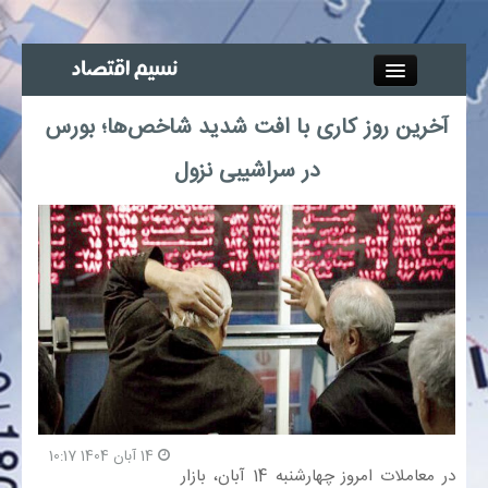
Close
آخرین روز کاری با افت شدید شاخص‌ها؛ بورس
جذب خبرنگار
در سراشیبی نزول
آگهی استخدام
پیوند‌ها
چند رسانه‌ای
اجتماعی
صنعت معدن و تجارت
14 آبان 1404 10:17
در معاملات امروز چهارشنبه 14 آبان، بازار
بیمه و بورس