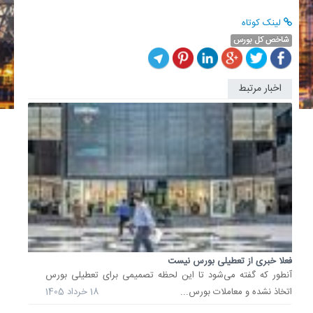
لینک کوتاه
شاخص کل بورس
اخبار مرتبط
بازار
سرمایه
در
مسیر
رشد/
صعود
شاخص
بورسدر..
شاخص
بازار
سرمایه
در
فعلا خبری از تعطیلی بورس نیست
دومین
آنطور که گفته می‌شود تا این لحظه تصمیمی برای تعطیلی بورس
روز
اتخاذ نشده و معاملات بورس...
18 خرداد 1405
هفته