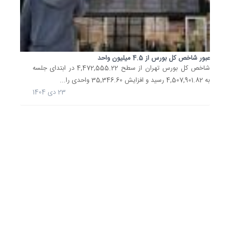
19
آبان
1404
شاخص
عبور شاخص کل بورس از 4.5 میلیون واحد
کل
شاخص کل بورس تهران از سطح 4,472,555.22 در ابتدای جلسه
بورس
تا
به 4,507,901.82 رسید و افزایش 35,346.60 واحدی را...
کجا
23 دی 1404
بالا
می‌رود؟
تحلیگر
بازار
سرمایه
در
خصوص
روند
حرکتی
شاخص‌ه
بازار
سهام