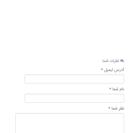
نکاتی
را
مطرح
کرد.
17
شهریور
1404
نظرات شما
آدرس ایمیل *
نام شما *
نظر شما *