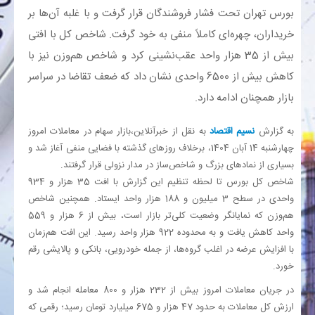
بورس تهران تحت فشار فروشندگان قرار گرفت و با غلبه آن‌ها بر
خریداران، چهره‌ای کاملاً منفی به خود گرفت. شاخص کل با افتی
بانک
بیش از 35 هزار واحد عقب‌نشینی کرد و شاخص هم‌وزن نیز با
انرژی
کاهش بیش از 6500 واحدی نشان داد که ضعف تقاضا در سراسر
بازار همچنان ادامه دارد.
اقتصاد
به گزارش
نسیم اقتصاد
به نقل از خبرآنلاین،بازار سهام در معاملات امروز
خانه
چهارشنبه 14 آبان 1404، برخلاف روزهای گذشته با فضایی منفی آغاز شد و
بسیاری از نمادهای بزرگ و شاخص‌ساز در مدار نزولی قرار گرفتند.
شاخص کل بورس تا لحظه تنظیم این گزارش با افت 35 هزار و 934
واحدی در سطح 3 میلیون و 188 هزار واحد ایستاد. همچنین شاخص
هم‌وزن که نمایانگر وضعیت کلی‌تر بازار است، بیش از 6 هزار و 559
واحد کاهش یافت و به محدوده 922 هزار واحد رسید. این افت هم‌زمان
با افزایش عرضه در اغلب گروه‌ها، از جمله خودرویی، بانکی و پالایشی رقم
خورد.
در جریان معاملات امروز بیش از 232 هزار و 800 معامله انجام شد و
ارزش کل معاملات به حدود 47 هزار و 675 میلیارد تومان رسید؛ رقمی که