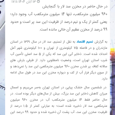
13 آبان 1404 17:11
در حال حاضر در مخزن سد لار با گنجایش
بانک
960 میلیون مترمکعب، تنها 14 میلیون مترمکعب آب وجود دارد؛
یعنی کمتر از یک و نیم درصد از ظرفیت این سد پر است و حدود
انرژی
99 درصد از مخزن عظیم آن خالی مانده است.
اقتصاد
به گزارش
نسیم اقتصاد
به نقل از تسنیم، سد لار در سال 1361 در استان
مازندران و در فاصله 75 کیلومتری از تهران و 100 کیلومتری شهر آمل
خانه
احداث شده است. ذخایر آبی این سد که یکی از 5 سد اصلی تأمین آب
شرب استان تهران است، وضعیت نامطلوبی دارد. از طرفی بارش های
سالانه کفاف پر شدن مخزن 960 میلیون مترمکعبی این سد را نمی‌دهد و
از سوی دیگر فرار آب از کف و دیواره مخزن این سد در طول سال ادامه
دارد.
در ششمین سال خشک پیاپی در استان تهران به‌سر می‌بریم و امسال
میزان کاهش ذخایر این سد بزرگ، بیش از سال‌های دیگر بوده است. در
حال حاضر فقط 14 میلیون مترمکعب آب در مخزن 960 میلیون
مترمکعبی سد لار ذخیره شده است؛ به عبارتی کمتر از 1.5 درصد از
ظرفیت مخزن این سد، آب پشت آن ذخیره شده و حدود 99 درصد این