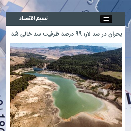
Close
بحران در سد لار؛ 99 درصد ظرفیت سد خالی شد
جذب خبرنگار
آگهی استخدام
پیوند‌ها
چند رسانه‌ای
اجتماعی
صنعت معدن و تجارت
بیمه و بورس