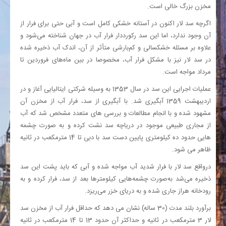
مخزن بزرگ خالی است.
اگرچه سد لار اکنون در آستانه خشکی کامل است و آبی حتی برای فرار از
آن وجود ندارد، اما این سد رکورددار فرار آب در جهان شناخته می‌شود و
علاوه بر مسئله خشکسالی و کم‌بارشی متأثر از آن، اندک آب ذخیره شده
در سد لار نیز با مشکل فرار آب، مخصوصا در بین ماه‌های فروردین تا
مرداد مواجه است.
عملیات اجرایی این سد در سال 1353 به وسیله شرکتی ایتالیایی آغاز و در
اردیبهشت 1359 آبگیری شد. با آبگیری از سد، فرار آب از مخزن آن
مشهود شده و با انجام مطالعات و بررسی های متعدد مشخص شد که آب
از مجاری طبیعی موجود در دریاچه سد نشت کرده و به صورت چشمه
هایی حدود ده کیلومتری پایین دست سد با دبی تا 14 مترمکعب در ثانیه
ظاهر می شود.
درواقع سد لار با فرار شدید آب مواجه شده و آبی که باید پشت این سد
ذخیره می‌شد به‌صورت چشمه‌هایی کیلومترها بعد از سد، فرار کرده و به
رودخانه هراز جاری شده و به دریای خزر می‌ریزد.
برآورد بلند مدت (30 ساله) نشان می دهد که حداقل فرار آب از مخزن سد
لار 3 مترمکعب در ثانیه و حداکثر آن حدود 13 تا 14 مترمکعب در ثانیه