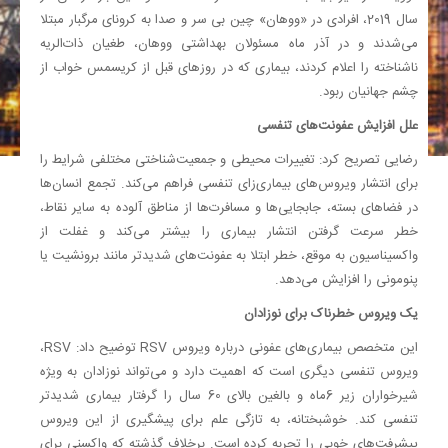
سال 2019، افرادی در «ووهان» چین بی‌ سر و صدا به کرونای مرگبار مبتلا
می‌شدند و در آذر ماه مسئولان بهداشتی ووهان، طغیان ذات‌الریه
ناشناخته را اعلام کردند، بیماری که در روزهای قبل از کریسمس خواب از
چشم جهانیان ربود.
علل افزایش عفونت‌های تنفسی
رضایی تصریح کرد: تغییرات محیطی و جمعیت‌شناختی مختلفی شرایط را
برای انتشار ویروس‌های بیماری‌زای تنفسی فراهم می‌کند. تجمع انسان‌ها
در فضاهای بسته، جابجایی‌ها و مسافرت‌ها از مناطق آلوده به سایر نقاط،
خطر سرعت‌ گرفتن انتشار بیماری را بیشتر می‌کند و غفلت از
واکسیناسیون به موقع، خطر ابتلا به عفونت‌های شدیدتر مانند برونشیت یا
پنومونی را افزایش می‌دهد.
یک ویروس خطرناک برای نوزادان
این متخصص بیماری‌های عفونی درباره ویروس RSV توضیح داد: RSV،
ویروس تنفسی دیگری است که اهمیت دارد و می‌تواند نوزادان به ویژه
شیرخواران زیر 6ماه و بالغین بالای 60 سال را گرفتار بیماری شدیدتر
تنفسی‌ کند. خوشبختانه، به تازگی علم برای پیشگیری از این ویروس
پیشرفت‌های خوبی را تجربه کرده است. برخلاف گذشته که واکسنی برای