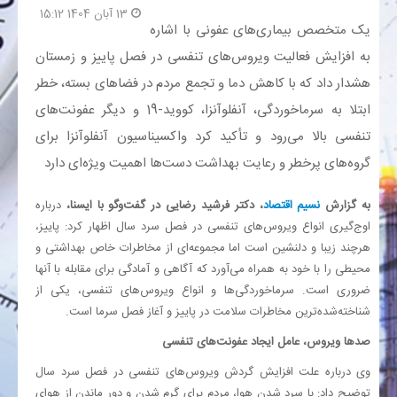
13 آبان 1404 15:12
یک متخصص بیماری‌های عفونی با اشاره
بانک
به افزایش فعالیت ویروس‌های تنفسی در فصل پاییز و زمستان
هشدار داد که با کاهش دما و تجمع مردم در فضاهای بسته، خطر
انرژی
ابتلا به سرماخوردگی، آنفلوآنزا، کووید-19 و دیگر عفونت‌های
تنفسی بالا می‌رود و تأکید کرد واکسیناسیون آنفلوآنزا برای
اقتصاد
گروه‌های پرخطر و رعایت بهداشت دست‌ها اهمیت ویژه‌ای دارد
خانه
به گزارش
نسیم اقتصاد
، دکتر فرشید رضایی در گفت‌وگو با ایسنا،
درباره
اوج‌گیری انواع ویروس‌های تنفسی در فصل سرد سال اظهار کرد: پاییز،
هرچند زیبا و دلنشین است اما مجموعه‌ای از مخاطرات خاص بهداشتی و
محیطی را با خود به همراه می‌آورد که آگاهی و آمادگی برای مقابله با آنها
ضروری است. سرماخوردگی‌ها و انواع ویروس‌های تنفسی، یکی از
شناخته‌شده‌ترین مخاطرات سلامت در پاییز و آغاز فصل سرما است.
صدها ویروس، عامل ایجاد عفونت‌های تنفسی
وی درباره علت افزایش گردش ویروس‌های تنفسی در فصل سرد سال
توضیح داد: با سرد شدن هوا، مردم برای گرم شدن و دور ماندن از هوای