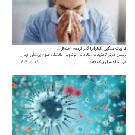
مراجعان.
9
دی
1404
زنگ
خطر
آنفلوآنزا
به
از پیک سنگین آنفلوآنزا گذر کردیم؛ احتمال...
صدا
رئیس مرکز تحقیقات مقاومت میکروبی دانشگاه علوم پزشکی تهران
درآمد؛
درباره احتمال پیک بعدی...
29 دی 1404
روزهای..
27
آذر
1404