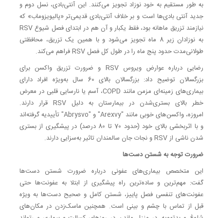
به طور مستقیم به خود نوزاد تجویز می‌کنند. این آنتی‌بادی، نسل دوم و
جدید آنتی بادی‌ها است و بر خلاف آنتی‌بادی قدیمی‌تر «پالیویزوماب» که
نیازمند تزریق ماهانه بود، فقط یکبار و آن هم در ابتدای فصل شیوع RSV
به نوزادان زیر 8 ماه تجویز می‌شود و با همین یک تزریق، محافظتی
طولانی‌مدت حدود پنج ماه را در طول کل فصل RSV فراهم می‌کند.
رضایی درباره عوارض ویروس RSV و ضرورت تزریق واکسن برای
بزرگسالان توضیح داد: بزرگسالان بالای 60 سال به‌ویژه افراد دارای
بیماری‌های زمینه‌ای مزمن مانند COPD، آسم یا نارسایی قلبی در معرض
خطر بالای بستری‌شدن در بیمارستان به دلیل RSV قرار دارند.
امروزه، واکسن‌های خوبی مانند "Arexvy" و "Abrysvo" تأییدیه گرفته‌اند
و با اثربخشی بالای خود (حدود 70 تا 80 درصد) در پیشگیری از بستری‌
شدن ناشی از RSV و نجات جان سالمندان تاثیر به‌سزایی دارند.
ضرورت توجه به شستن دست‌ها
این متخصص بیماری‌های عفونی درباره ضرورت شستن دست‌ها
گفت: مهم‌ترین و ساده‌ترین راه پیشگیری از ابتلا به عفونت‌ها حتی
عفونت‌های تنفسی فصل پاییز، شستن کامل و صحیح دست‌ها به ویژه
قبل از تماس با چشم و بینی است. همچنین ماسک‌زدن در مکان‌های
شلوغ و بدتهویه، در منزل ماندن در روزهای کسالت و بیماری می‌تواند