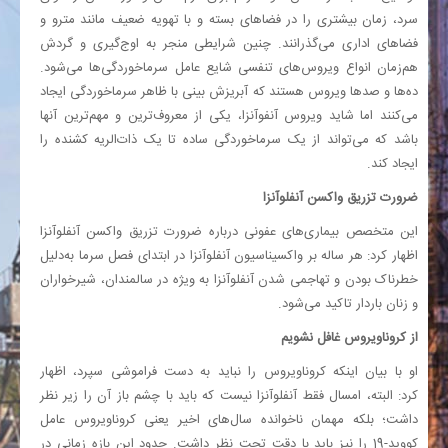
سرد، زمان بیشتری را در فضاهای بسته و با تهویه ضعیف مانند مترو و
فضاهای اداری می‌گذرانند. چنین شرایطی منجر به اوج‌گیری و گردش
هم‌زمان انواع ویروس‌های تنفسی شایع عامل سرماخوردگی‌ها می‌شود.
ده‌ها و صدها ویروس هستند که آبریزش بینی با ظاهر سرماخوردگی ایجاد
می‌کنند اما شاید ویروس آنفوآنزا، یکی از معروف‌ترین و مهم‌ترین آنها
باشد که می‌تواند از یک سرماخوردگی ساده تا یک ذات‌الریه کشنده را
ایجاد کند.
ضرورت تزریق واکسن آنفلوآنزا
این متخصص بیماری‌های عفونی درباره ضرورت تزریق واکسن آنفلوآنزا
اظهار کرد: هر ساله بر واکسیناسیون آنفلوآنزا در ابتدای فصل سرما به‌دلیل
خطرناک بودن و تهاجمی شدن آنفلوآنزا به ویژه در سالمندان، شیرخواران
و زنان باردار تاکید می‌شود.
از کروناویروس غافل نشویم
او با بیان اینکه کروناویروس را نباید به دست فراموشی سپرد، اظهار
کرد: البته، امسال فقط آنفلوآنزا نیست که باید با چشم باز آن را زیر نظر
داشت؛ بلکه مهمان ناخوانده سال‌های اخیر یعنی کروناویروس عامل
کووید-19 را نیز باید با دقت تحت نظر داشت. حدود این بازه زمانی در