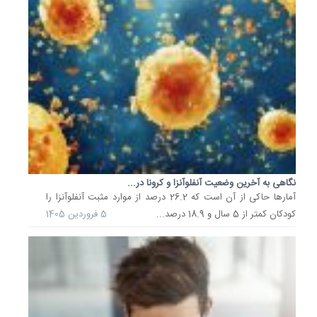
آمار
جدید:
ابتلا
به
آنفلوآنزا
در
شروع...
زارت
بهداشت
درمان
و
آموزش
پزشکی
نگاهی به آخرین وضعیت آنفلوآنزا و کرونا در...
اعلام
آمارها حاکی از آن است که 26.2 درصد از موارد مثبت آنفلوآنزا را
کرد:
کودکان کمتر از 5 سال و 18.9 درصد...
5 فروردین 1405
میزان
ابتلا
به
عفونت‌ه
تنفسی
در