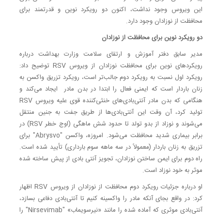
این ویروس وجود نداشت، اکنون دو رویکرد نوین و قدرتمند برای
محافظت از نوزادان وجود دارد.
دو رویکرد نوین برای محافظت از نوزادان
مدیر سابق دفتر آموزش و ارتقای سلامت وزارت بهداشت درباره
رویکردهای نوین برای محافظت نوزادان از ویروس RSV توضیح داد:
رویکرد اول نسبت به رویکرد دوم جالب‌تر است، رویکرد تزریق واکسن به
زنان باردار است که ایمنی فعال را ابتدا در بدن مادر ایجاد می‌کند و
هنگامی که بدن مادر آنتی‌بادی‌های خنثی‌کننده قوی علیه ویروس RSV
تولید کرد، آن وقت این آنتی‌بادی‌ها از طریق جفت به جنین منتقل
می‌شوند و نوزاد از بدو تولد تا حدود شش ماهگی (اوج خطر RSV) در
برابر بیماری شدید محافظت می‌شود. امروزه، واکسن "Abrysvo" برای
تزریق به زنان باردار (معمولاً در سه ماهه سوم بارداری) تأیید شده است.
راه دوم برای ایمن ساختن نوزادان، تجویز آنتی بادی از پیش ساخته شده
موثر به خود نوزاد است.
او درباره جزئیات رویکرد دوم محافظت از نوزادان از ویروس RSV اظهار
کرد: در واقع بجای آنکه مادر را واکسینه کنیم تا آنتی‌بادی دفاعی بسازد،
آنتی‌بادی موثری که آماده شده را مانند «نیرسویماب» "Nirsevimab" را