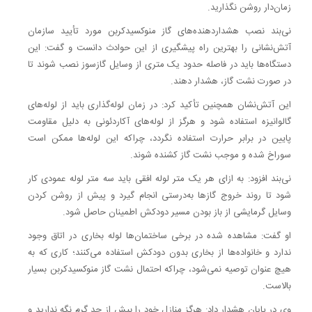
زمان‌دار روشن نگذارید.
نی‌بند نصب هشداردهنده‌های گاز منوکسیدکربن مورد تأیید سازمان
آتش‌نشانی را بهترین راه پیشگیری از این حوادث دانست و گفت: این
دستگاه‌ها باید در فاصله حدود یک متری از وسایل گازسوز نصب شوند تا
در صورت نشت گاز، هشدار دهند.
این آتش‌نشان همچنین تأکید کرد: در زمان لوله‌گذاری باید از لوله‌های
گالوانیزه استفاده شود و هرگز از لوله‌های آکاردئونی به دلیل مقاومت
پایین در برابر حرارت استفاده نگردد، چراکه این لوله‌ها ممکن است
سوراخ شده و موجب نشت گاز کشنده شوند.
نی‌بند افزود: به ازای هر یک متر لوله افقی باید سه متر لوله عمودی کار
شود تا روند خروج گازها به‌درستی انجام گیرد و پیش از روشن کردن
وسایل گرمایشی از باز بودن مسیر دودکش اطمینان حاصل شود.
او گفت: مشاهده شده در برخی ساختمان‌ها لوله بخاری در اتاق وجود
ندارد و خانواده‌ها از بخاری بدون دودکش استفاده می‌کنند؛ کاری که به
هیچ عنوان توصیه نمی‌شود، چراکه احتمال نشت گاز منوکسیدکربن بسیار
بالاست.
وی در پایان هشدار داد: هرگز منازل خود را بیش از حد گرم نگه ندارید و