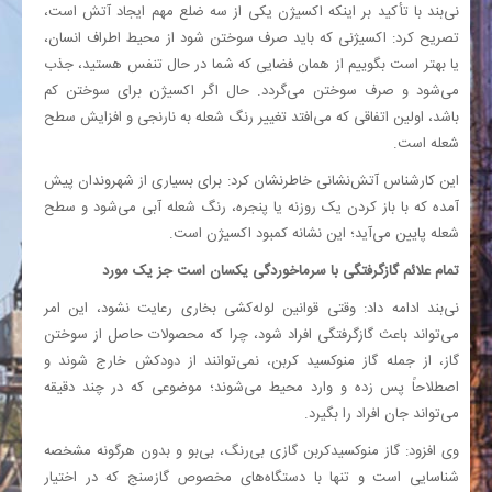
نی‌بند با تأکید بر اینکه اکسیژن یکی از سه ضلع مهم ایجاد آتش است،
تصریح کرد: اکسیژنی که باید صرف سوختن شود از محیط اطراف انسان،
یا بهتر است بگوییم از همان فضایی که شما در حال تنفس هستید، جذب
می‌شود و صرف سوختن می‌گردد. حال اگر اکسیژن برای سوختن کم
باشد، اولین اتفاقی که می‌افتد تغییر رنگ شعله به نارنجی و افزایش سطح
شعله است.
این کارشناس آتش‌نشانی خاطرنشان کرد: برای بسیاری از شهروندان پیش
آمده که با باز کردن یک روزنه یا پنجره، رنگ شعله آبی می‌شود و سطح
شعله پایین می‌آید؛ این نشانه کمبود اکسیژن است.
تمام علائم گازگرفتگی با سرماخوردگی یکسان است جز یک مورد
نی‌بند ادامه داد: وقتی قوانین لوله‌کشی بخاری رعایت نشود، این امر
می‌تواند باعث گازگرفتگی افراد شود، چرا که محصولات حاصل از سوختن
گاز، از جمله گاز منوکسید کربن، نمی‌توانند از دودکش خارج شوند و
اصطلاحاً پس زده و وارد محیط می‌شوند؛ موضوعی که در چند دقیقه
می‌تواند جان افراد را بگیرد.
وی افزود: گاز منوکسیدکربن گازی بی‌رنگ، بی‌بو و بدون هرگونه مشخصه
شناسایی است و تنها با دستگاه‌های مخصوص گازسنج که در اختیار