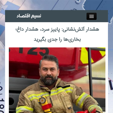
Close
هشدار آتش‌نشانی: پاییز سرد، هشدار داغ؛
جذب خبرنگار
بخاری‌ها را جدی بگیرید
آگهی استخدام
پیوند‌ها
چند رسانه‌ای
اجتماعی
صنعت معدن و تجارت
بیمه و بورس