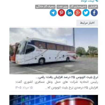
لینک کوتاه
افزایش
ذخیره‌سازی گاز
وزیر نفت
مصرف گاز خانگی
اخبار مرتبط
آخرین
تصمیما
درباره
افزایش
اعتبار...
یک
عضو
دولت
شایعه
حذف
نرخ بلیت اتوبوس 25 درصد افزایش یافت؛ رقمی...
دهک‌ها
رئیس اتحادیه شرکت های حمل ونقل مسافری کشوری گفت:
از
افزایش 25 درصدی نرخ بلیت اتوبوس که...
15 مرداد 1405
کالابرگ
را
رد