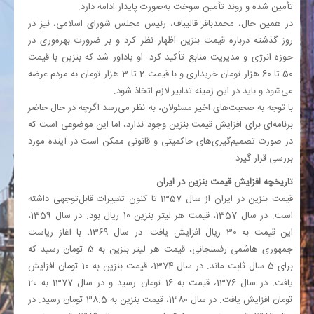
تأمین شده و روند تأمین سوخت به‌صورت پایدار ادامه دارد.
در همین حال، محمدباقر قالیباف، رئیس مجلس شورای اسلامی، نیز در
روز گذشته درباره قیمت بنزین اظهار نظر کرد و بر ضرورت بهره‌وری در
حوزه انرژی و مدیریت منابع تأکید کرد. او یادآور شد که بنزین با قیمت
50 تا 60 هزار تومان خریداری و با قیمت 2 تا 3 هزار تومان به مردم عرضه
می‌شود و باید در این زمینه تدابیر لازم اتخاذ شود.
با توجه به صحبت‌های اخیر مسئولان، به نظر می‌رسد اگرچه در حال حاضر
برنامه‌ای برای افزایش قیمت بنزین وجود ندارد، اما این موضوعی است که
در صورت تصمیم‌گیری‌های حاکمیتی و قانونی ممکن است در آینده مورد
بررسی قرار گیرد.
تاریخچه افزایش قیمت بنزین در ایران
قیمت بنزین در ایران از سال 1357 تا کنون تغییرات قابل‌توجهی داشته
است. در سال 1357، قیمت هر لیتر بنزین 10 ریال بود. در سال 1359،
این قیمت به 30 ریال افزایش یافت. در سال 1369، با آغاز ریاست
جمهوری هاشمی رفسنجانی، قیمت هر لیتر بنزین به 5 تومان رسید که
برای 5 سال ثابت ماند. در سال 1374، قیمت بنزین به 10 تومان افزایش
یافت. در سال 1376، قیمت به 16 تومان رسید و در سال 1377 به 20
تومان افزایش یافت. در سال 1380، قیمت بنزین به 38.5 تومان رسید. در