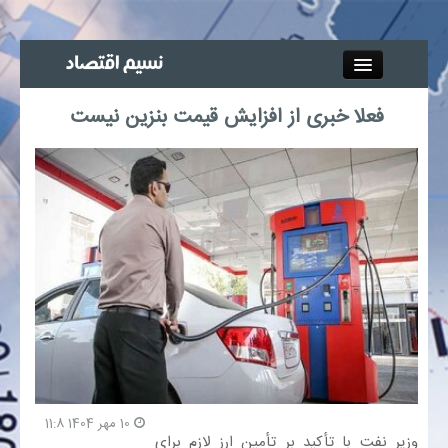
Close
فعلا خبری از افزایش قیمت بنزین نیست
جذب خبرنگار
آگهی استخدام
پیوند‌ها
چند رسانه‌ای
اجتماعی
صنعت معدن و تجارت
10 مهر 1404 11:8
وزیر نفت با تأکید بر تأمین ارز لازم برای
بیمه و بورس