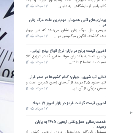
ک فرآورده طبیعی، ست ونتیلاتور نوزاد و یک
کالیبراتور آزمایشگاهی به دلیل...
17 مرداد 1405
بیماری‌های قلبی همچنان مهم‌ترین علت مرگ زنان
در...
بررسی علل مرگ زنان نشان می‌دهد که طی چهار
دهه گذشته، الگوی مرگ‌ومیر در...
17 مرداد 1405
آخرین قیمت برنج در بازار؛ نرخ انواع برنج ایرانی،...
رئیس اتحادیه بنکداران مواد غذایی گفت: توزیع کالا
نسبت به تقاضا 2 تا 3...
17 مرداد 1405
ذخایر آب شیرین جهان؛ کدام کشورها در صدر قرار...
تنها حدود 2.5 درصد از آب‌های زمین شیرین است و
بخش بزرگی از آن در...
17 مرداد 1405
آخرین قیمت گوشت قرمز در بازار امروز 17 مرداد
17 مرداد 1405
خدمت‌رسانی حمل‌ونقلی اربعین 1405 به پایان
رسید؛...
مسئول قرارگاه حمل‌ونقل مرزی اربعین کشور از