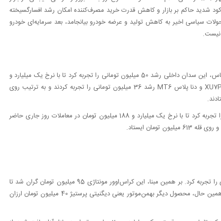
رکود شدید حاکم بر بازار و کاهش قدرت خرید مصرف‌کننده امکان رشد افسارگسیخته
تحولات سیاسی اخیر به کاهش تولید و عرضه خودرو بیانجامد، بعد سرمایه‌ای خودرو
 نیست.
تارا اتوماتیک V4 سردمدار تغییرات قیمتی در روز جاری بود. بر این اساس، این سدان داخلی رشد 50 میلیون تومانی را تجربه کرد تا با نرخ یک میلیارد و
332 میلیون تومان در بنگاه‌های معاملاتی عرضه شود. سورن پلاس XU7P و دنا پلاس MT6 رشد 36 میلیون تومانی را تجربه کردند و به ترتیب روی
میان محصولات سایپا، شاهین اتوماتیک G رشد 35 میلیون تومانی را تجربه کرد تا با نرخ یک میلیارد و 188 میلیون تومان در معاملات روز جاری حاضر
فیدلیتی الیت (7 نفره) بیشترین تغییر قیمت میان خودروهای مونتاژی را تجربه کرد. بر همین مبنا، این کراس‌اوور مونتاژی 95 میلیون تومان گران شد تا
با نرخ دو میلیارد و 635 میلیون تومان در بازار خودرو عرضه شود. در همین حال، محصول دیگر بهمن‌موتور یعنی دیگنیتی پرستیژ 40 میلیون تومان ارزان