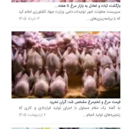
1404
بازگشت ثبات و تعادل به بازار مرغ تا هفته...
سرپرست معاونت امور تولیدات دامی وزارت جهاد کشاورزی اعلام کرد
پرده‌برد
که با برنامه‌ریزی‌های...
3 خرداد 1405
از
قیمت
واقعی
مرغ
در
بازار
دفتر
امور
طیور
با
انتشار
گزارشی
جدید،
میانگین
قیمت مرغ و تخم‌مرغ مشخص شد؛ گران نخرید
قیمت
به گفته یک مقام مسئول با اجرای تولید قراردادی و کاری که
تمام‌شده
زنجیره‌های تولید انجام...
2 اردیبهشت 1405
مرغ
گوشتی