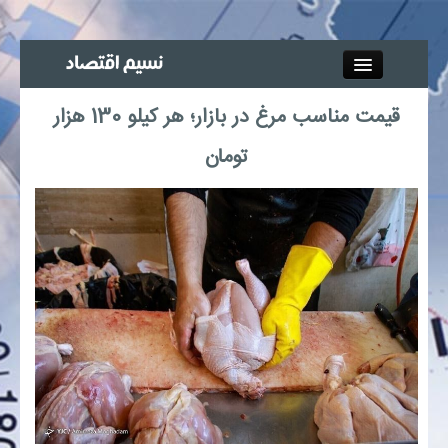
Close
قیمت مناسب مرغ در بازار؛ هر کیلو 130 هزار
جذب خبرنگار
تومان
آگهی استخدام
پیوند‌ها
چند رسانه‌ای
اجتماعی
صنعت معدن و تجارت
بیمه و بورس