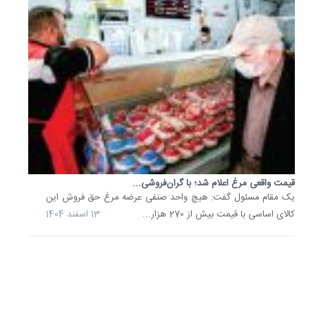
و
تخم‌گذار
را...
29
بهمن
1404
پس
از
ارزانی
بازار
مرغ
باز
قیمت واقعی مرغ اعلام شد؛ با گران‌فروشی...
هم
یک مقام مسئول گفت: هیچ واحد صنفی عرضه مرغ حق فروش این
بی
کالای اساسی با قیمت بیش از 270 هزار...
13 اسفند 1404
مشتری
ماند
این
روزها
که
مرغ
در