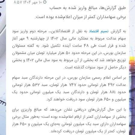
10 مهر 1404 8:57
طبق گزارش‌ها، مبالغ واریز شده به حساب
بانک
برخی سهامداران کمتر از میزان اعلام‌شده بوده است.
انرژی
به گزارش
نسیم اقتصاد
به نقل از اقتصادآنلاین،، مرحله دوم واریز سود
سهام عدالت مربوط به عملکرد مالی سال 1402 از چهارشنبه 9 مهر آغاز
شده و قرار است طی 48 ساعت آینده تکمیل شود. به گفته مسئولان
اقتصاد
سازمان بورس، در این مرحله حدود 50 هزار میلیارد تومان میان مشمولان
توزیع خواهد شد که بخشی از آن مربوط به سود سال مالی 1402 و بخشی
خانه
دیگر حاصل از سود سنوات گذشته است.
بر اساس اعلام رسمی سازمان بورس، در این مرحله دارندگان سبد سهام
عدالت 492 هزار تومانی حدود 747 هزار تومان، سبد 532 هزار تومانی
حدود 881 هزار تومان و دارندگان سبد یک میلیون تومانی حدود یک
میلیون و 650 هزار تومان سود دریافت خواهند کرد.
با این حال گزارش‌های دریافتی نشان می‌دهد که مبالغ واریزی برای
بخشی از سهامداران کمتر از ارقام اعلام‌شده بوده است؛ به‌طور مثال برخی
سهامداران دارای سبد یک میلیون تومانی به‌جای یک میلیون و 650 هزار
تومان، کمتر از یک میلیون تومان دریافت کرده‌اند.