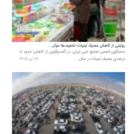
غیرفلزی
و
معاون
مرکز
تخصصی
نوآوری
روایتی از کاهش مصرف لبنیات؛ تخفیف‌ها موثر...
و
سخنگوی انجمن صنایع لبنی ایران، در گفت‌وگویی از کاهش حدود 10
توسعه
درصدی مصرف لبنیات در سال...
31 تیر 1405
فناوری
نانو...
7 تیر
1405
راهکار
ساده
برای
کاهش
مصرف
آب؛
صرفه‌جو
30...