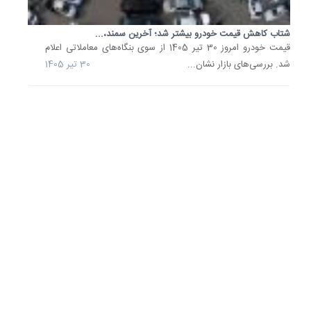
سخنگوی
شرکت
شتاب کاهش قیمت خودرو بیشتر شد؛ آخرین سمند،...
آب
قیمت خودرو امروز 30 تیر 1405 از سوی بنگاه‌های معاملاتی اعلام
و
شد. بررسی‌های بازار نشان...
30 تیر 1405
فاضلاب
کشور
گفت:
در
دماهای
بالای
40
درجه
افزایش
هر
یک
درجه
دما
می‌تواند.
24