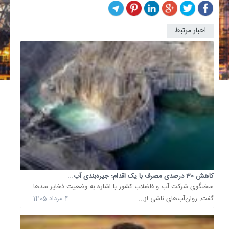
اخبار مرتبط
کاهش
5
درصدی
مصرف
برق،
کلید
عبور
از...
مدیرکل
دفتر
مدیریت
انرژی
و
برنامه‌ر
کاهش 30 درصدی مصرف با یک اقدام؛ جیره‌بندی آب...
امور
سخنگوی شرکت آب و فاضلاب کشور با اشاره به وضعیت ذخایر سدها
مشتریان
گفت: روان‌آب‌های ناشی از...
4 مرداد 1405
شرکت
توانیر