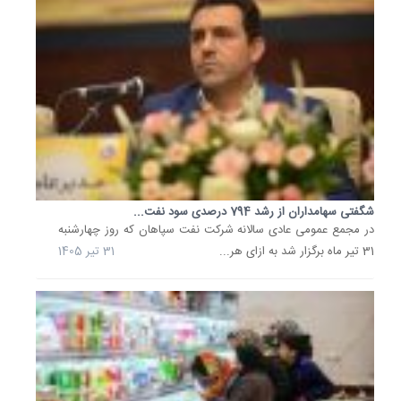
با
اشاره
به
ورود
کشور...
24
تیر
1405
شناسایی
ظرفیت
شگفتی سهامداران از رشد 794 درصدی سود نفت...
فناوری
در مجمع عمومی عادی سالانه شرکت نفت سپاهان که روز چهارشنبه
نانوحباب
برای
31 تیر ماه برگزار شد به ازای هر...
31 تیر 1405
کاهش..
عضو
هیئت
علمی
گروه
پژوهشی
مواد