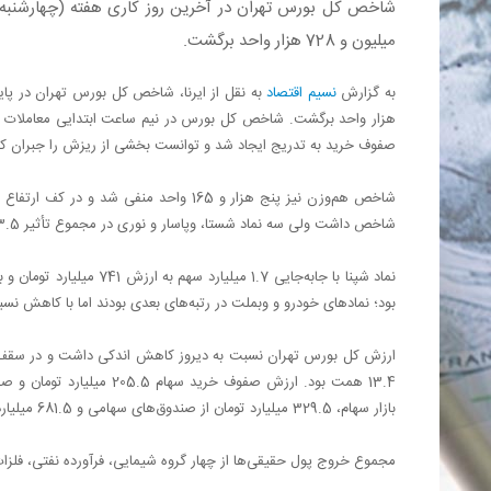
میلیون و 728 هزار واحد برگشت.
به گزارش
نسیم اقتصاد
صفوف خرید به تدریج ایجاد شد و توانست بخشی از ریزش را جبران کند. اما در نهایت با منفی 6 هزار و 
شاخص داشت ولی سه نماد شستا، وپاسار و نوری در مجموع تأثیر 3.5 هزار واحدی در کاهش شاخص داشتند.
نماد شپنا با جابه‌جایی .7
بود؛ نمادهای خودرو و وبملت در رتبه‌های بعدی بودند اما با کاهش نسبتا اندک (1.5 درصد) ارزش سهام
بازار سهام، 329.5 میلیارد تومان از صندوق‌های سهامی و 681.5 میلیارد تومان از صندوق‌های درآمد ثابت خارج شد.
مجموع خروج پول حقیقی‌ها از چهار گروه شیمایی، فرآورده نفتی، فلزات اساسی و بانک‌ها .2