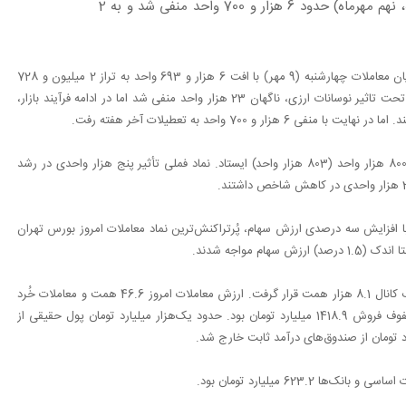
شاخص کل بورس تهران در آخرین روز کاری هفته (چهارشنبه، نهم مهرماه) حدود 6 هزار و 700 واحد منفی شد و به 2
به نقل از ایرنا، شاخص کل بورس تهران در پایان معاملات چهارشنبه (9 مهر) با افت 6 هزار و 693 واحد به تراز 2 میلیون و 728
هزار واحد برگشت. شاخص کل بورس در نیم ساعت ابتدایی معاملات تحت تاثیر نوسانات ارزی، ناگهان 23 هزار واحد منفی شد اما در ادامه فرآیند بازار،
700 واحد به تعطیلات آخر هفته رفت.
شاخص هم‌وزن نیز پنج هزار و 165 واحد منفی شد و در کف ارتفاع 800 هزار واحد (803 هزار واحد) ایستاد. نماد فملی تأثیر پنج هزار واحدی در رشد
1 میلیارد سهم به ارزش 741 میلیارد تومان و با افزایش سه درصدی ارزش سهام، پُرتراکنش‌ترین نماد معاملات امروز بورس تهران
 مواجه شدند.
ارزش کل بورس تهران نسبت به دیروز کاهش اندکی داشت و در سقف کانال 8.1 هزار همت قرار گرفت. ارزش معاملات امروز 46.6 همت و معاملات خُرد
13.4 همت بود. ارزش صفوف خرید سهام 205.5 میلیارد تومان و صفوف فروش 1418.9 میلیارد تومان بود. حدود یک‌هزار میلیارد تومان پول حقیقی از
623 میلیارد تومان بود.