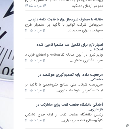
پژوهشگاه نیرو در یک مطالعه مشترک، نقش فناوری
نانو در ارتقای عملکرد...
14 مرداد 1405
مقابله با مصارف غیرمجاز برق با قدرت ادامه دارد؛...
مدیرعامل شرکت توانیر با تأکید بر استمرار طرح
«مهتاب» برای مدیریت...
14 مرداد 1405
اعتبار لازم برای تکمیل سد مشمپا تامین شده
است/...
وزیر نیرو، در آیین مبادله تفاهمنامه و امضای قرارداد
سرمایه‌گذاری بخش...
14 مرداد 1405
مرجعیت داده، پایه تصمیم‌گیری‌ هوشمند در
صنعت...
سرپرست شرکت ملی صنایع پتروشیمی با تأکید بر
اینکه حکمرانی هوشمند بدون...
14 مرداد 1405
آمادگی دانشگاه صنعت نفت برای مشارکت در
بازسازی...
رئیس دانشگاه صنعت نفت از ارائه طرح تشکیل
کارگروه‌های تخصصی برای...
14 مرداد 1405