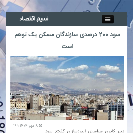
Close
سود 200 درصدی سازندگان مسکن یک توهم
جذب خبرنگار
است
آگهی استخدام
پیوند‌ها
چند رسانه‌ای
اجتماعی
صنعت معدن و تجارت
8 مهر 1404 19:1
دبیر کانون سراسری انبوه‌سازان گفت: سود
بیمه و بورس