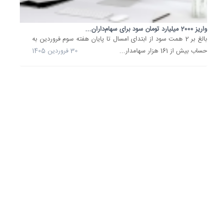
19
اسفند
1404
واریز 2000 میلیارد تومان سود برای سهام‌داران...
بالغ بر 2 همت سود از ابتدای امسال تا پایان هفته سوم فروردین به
حساب بیش از 161 هزار سهامدار...
30 فروردین 1405
سود
سهام
عدالت
هفته
آتی
واریز
می‌شود؟
حجت‌اله
صیدی
از
واریز
سود
سهام
عدالت
در
هفته
آینده