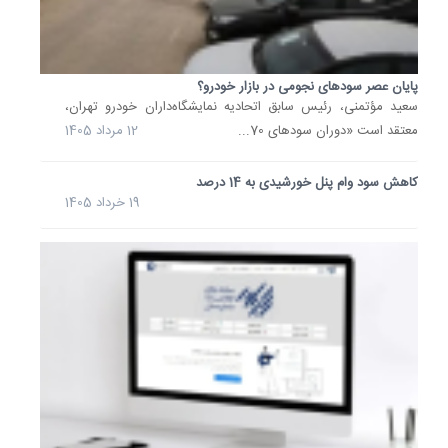
سهام
عدالت
اعلام
شد
طبق
پایان عصر سودهای نجومی در بازار خودرو؟
اعلام
سعید مؤتمنی، رئیس سابق اتحادیه نمایشگاه‌داران خودرو تهران،
رئیس
معتقد است «دوران سودهای 70...
12 مرداد 1405
سازمان
بورس
کاهش سود وام پنل خورشیدی به 14 درصد
پرداخت
19 خرداد 1405
سود
شامل
هر
دو
گروه
سهامدار
مستقیم
و
غیرمستق
سهام...