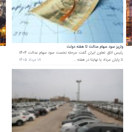
میلیون..
سود
مرحلۀ
دوم
سهام
عدالت
به
واریز سود سهام عدالت تا هفته دولت
حساب
رئیس اتاق تعاون ایران گفت: مرحله نخست سود سهام عدالت 1404
44
تا پایان مرداد یا نهایتا در هفته...
18 مرداد 1405
میلیون
سهام‌دار
واریز
شد.
24
اسفند
1404
زمان
واریز
سود