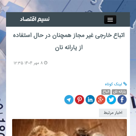
Close
اتباع خارجی غیر مجاز همچنان در حال استفاده
جذب خبرنگار
از یارانه نان
آگهی استخدام
8 مهر 1404 12:35
پیوند‌ها
لینک کوتاه
چند رسانه‌ای
یارانه نان
اتباع
اجتماعی
اخبار مرتبط
صنعت معدن و تجارت
بیمه و بورس