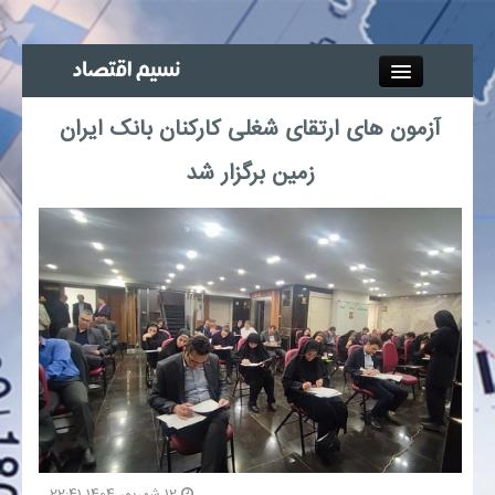
Close
آزمون های ارتقای شغلی کارکنان بانک ایران
جذب خبرنگار
زمین برگزار شد
آگهی استخدام
پیوند‌ها
چند رسانه‌ای
اجتماعی
صنعت معدن و تجارت
بیمه و بورس
12 شهریور 1404 22:41