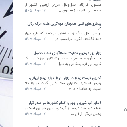
مسئول قرارگاه حمل‌ونقل مرزی اربعین کشور از
جابه‌جایی بالغ بر 6 میلیون...
17 مرداد 1405
بیماری‌های قلبی همچنان مهم‌ترین علت مرگ زنان
در...
بررسی علل مرگ زنان نشان می‌دهد که طی چهار
دهه گذشته، الگوی مرگ‌ومیر در...
17 مرداد 1405
بازار زیر ذره‌بین نظارت؛ جمع‌آوری سه محصول...
ک فرآورده طبیعی، ست ونتیلاتور نوزاد و یک
کالیبراتور آزمایشگاهی به دلیل...
17 مرداد 1405
آخرین قیمت برنج در بازار؛ نرخ انواع برنج ایرانی،...
رئیس اتحادیه بنکداران مواد غذایی گفت: توزیع کالا
نسبت به تقاضا 2 تا 3...
17 مرداد 1405
ذخایر آب شیرین جهان؛ کدام کشورها در صدر قرار...
تنها حدود 2.5 درصد از آب‌های زمین شیرین است و
بخش بزرگی از آن در...
17 مرداد 1405