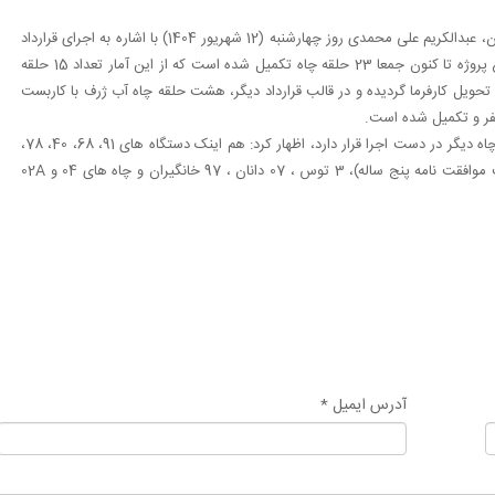
به نقل از روابط عمومی شرکت ملی حفاری ایران، عبدالکریم علی محمدی روز چهارشنبه (12 شهریور 1404) با اشاره به اجرای قرارداد
و توافقنامه فی‌مابین شرکت نفت مناطق مرکزی، گفت: از ابتدای شروع پروژه تا کنون جمعا 23 حلقه چاه تکمیل شده است که از این آمار تعداد 15 حلقه
ویل کارفرما گردیده و در قالب قرارداد دیگر، هشت حلقه چاه آب ژرف با کاربست
فر و تکمیل شده است.
علی محمدی با اشاره به اینکه در زمان حاضر حفاری و تکمیل 6 حلقه چاه دیگر در دست اجرا قرار دارد، اظهار کرد: هم اینک دستگاه های 91، 68، 40، 78،
35 و 31 فتح به ترتیب در موقعیت چاه های شماره 4 توس ( درقالب موافقت نامه پنج ساله)، 3 توس ، 07 دانان ، 97 خانگیران و چاه های 04 و 02A
آدرس ایمیل *