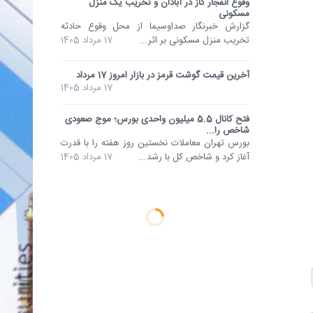
وقوع انفجار گاز در آبادان و تخریب یک منزل
مسکونی
گزارش خبرنگار صداوسیما از محل وقوع حادثه‌
تخریب منزل مسکونی بر اثر...
17 مرداد 1405
آخرین قیمت گوشت قرمز در بازار امروز 17 مرداد
17 مرداد 1405
فتح کانال 5.5 میلیون واحدی بورس؛ موج صعودی
شاخص را...
بورس تهران معاملات نخستین روز هفته را با قدرت
آغاز کرد و شاخص کل با رشد...
17 مرداد 1405