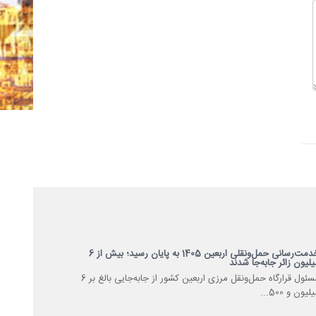
خدمت‌رسانی حمل‌ونقلی اربعین 1405 به پایان رسید؛ بیش از 6
یلیون زائر جابه‌جا شدند
مسئول قرارگاه حمل‌ونقل مرزی اربعین کشور از جابه‌جایی بالغ بر 6
لیون و 500...