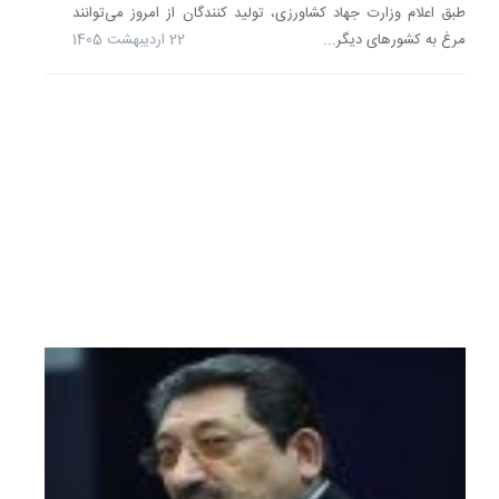
کرد
طبق اعلام وزارت جهاد کشاورزی، تولید کنندگان از امروز می‌توانند
که
مرغ به کشورهای دیگر...
22 اردیبهشت 1405
صادرات
نفت
خام
ایران
در
ماه
سپتامبر.
18
آبان
1404