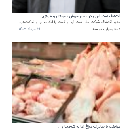
حمایت
از
صادرات
اکتشاف نفت ایران در مسیر جهش دیجیتال و هوش...
مدیر اکتشاف شرکت ملی نفت ایران گفت: با اتکا به توان شرکت‌های
غیرنفتی،
دانش‌بنیان، توسعه...
19 خرداد 1405
18
آذر
1404
رکوردی
تازه؛
صادرات
نفت
ایران
به
بالاترین.
یک
موسسه
بین‌المل
رهگیری
نفتکش‌ه
اعلام
موافقت با صادرات مراغ اما به شرط‌ها و...