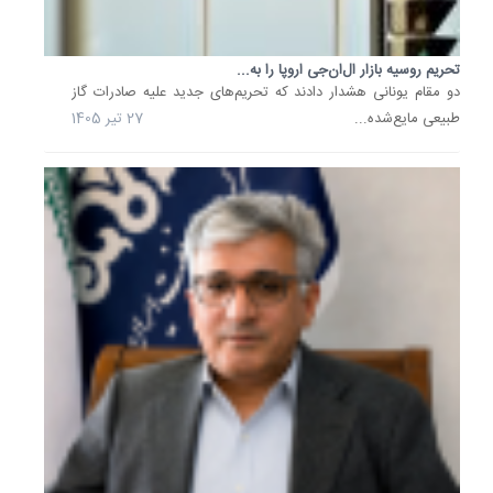
1405
شتاب‌د
تحریم روسیه بازار ال‌ان‌جی اروپا را به...
به
صادرات
دو مقام یونانی هشدار دادند که تحریم‌های جدید علیه صادرات گاز
غیرنفتی
طبیعی مایع‌شده...
27 تیر 1405
با
حمایت
مالی...
بانک
توسعه
صادرات
ایران
در
دوره
هشت‌ما
سال
1404
با
تمرکز
بر