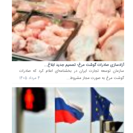
پتروشیم
وزارت
صنعت،
مصوبه
توقف
صادرات
محصولا
پتروشیم
و
آزادسازی صادرات گوشت مرغ؛ تصمیم جدید ابلاغ...
صنایع
سازمان توسعه تجارت ایران در بخشنامه‌ای اعلام کرد که صادرات
پایین
گوشت مرغ به صورت مجاز مشروط...
4 مرداد 1405
دستی
تا
اطلاع
ثانوی
را
به...
31
فروردین