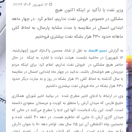
12 شهریور 1404 22:29
وزیر نفت با تأکید بر اینکه اکنون هیچ
بانک
مشکلی در خصوص فروش نفت نداریم، اعلام کرد: در چهار ماهه
ابتدایی امسال در مقایسه با مدت مشابه پارسال، به لحاظ کمّی
انرژی
ماهانه حدود 630 هزار بشکه نفت بیشتری فروختیم.
اقتصاد
به گزارش
نسیم اقتصاد
به نقل از شانا، محسن پاک‌نژاد امروز (چهارشنبه،
12 شهریور) در حاشیه نشست هیئت دولت با اشاره به اینکه در حال
خانه
حاضر هیچ مشکلی در فروش نفت نداریم، اعلام کرد: برای اینکه مردم
عزیزمان هم خوشحال باشند، بدانید در چهار ماه ابتدایی امسال در مقایسه
با سال گذشته به لحاظ کمّی 21 هزار بشکه در روز و به عبارت دیگر حدود
630 هزار بشکه در ماه فروش نفت بیشتری داشتیم.
وی در ارتباط با ادعای اخیر مطرح شده در بیانیه اخیر شورای همکاری
خلیج فارس که میدان آرش را متعلق به کویت و عربستان سعودی دانسته
است، گفت: این یک ادعاست؛ آنها این ادعا را مطرح می‌کنند در حالی که
میدان گازی آرش تا جایی که خاطرم هست، در دهه 40 کشف شده و
نخستین چاه اکتشافی آن نیز 25 سال بعد، اواخر دهه 70 با عنوان «آرش
یک» حفر شده است. آن‌طور که اثبات شده در آن ناحیه ذخایر