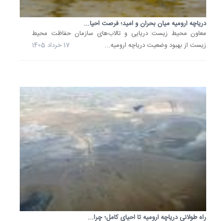
مشابه
سال
دریاچه ارومیه میان بحران و امید؛ فرصت احیا...
گذشته،..
معاون محیط زیست دریایی و تالاب‌های سازمان حفاظت محیط
30
زیست از بهبود وضعیت دریاچه ارومیه...
17 خرداد 1405
اردیبهشت
1405
راه طولانی دریاچه ارومیه تا احیای کامل؛ چرا...