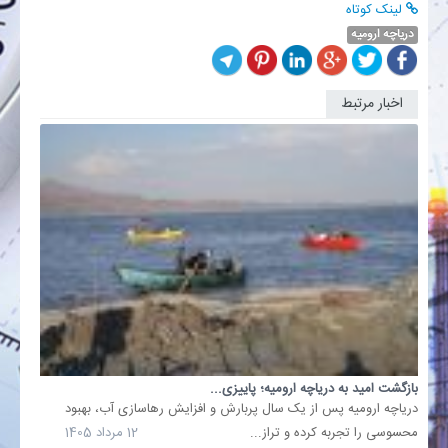
لینک کوتاه
دریاچه ارومیه
بانک
انرژی
اخبار مرتبط
دریاچه
ارومیه
اقتصاد
زنده
شد
16
خانه
خرداد
1405
خبری
خوش
از
دریاچه
ارومیه
تراز
بازگشت امید به دریاچه ارومیه؛ پاییزی...
کنونی
دریاچه ارومیه پس از یک سال پربارش و افزایش رهاسازی آب، بهبود
دریاچه
محسوسی را تجربه کرده و تراز...
12 مرداد 1405
ارومیه