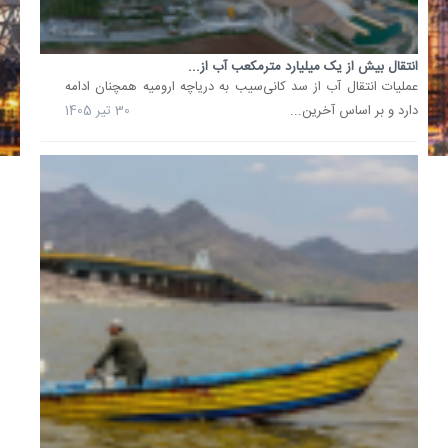
آخرین
وضعیت
انتقال بیش از یک میلیارد مترمکعب آب از...
دریاچه
عملیات انتقال آب از سد کانی‌سیب به دریاچه ارومیه همچنان ادامه
ارومیه؛
تراز
دارد و بر اساس آخرین...
30 تیر 1405
آب
نسبت
به...
مدیر
دفتر
برنامه‌ر
و
تلفیق
ستاد
احیای
دریاچه
ارومیه،
افزود:
در
روز