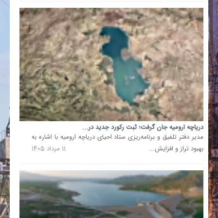
نسبت
به
سطح
دریای
آزاد
به
یکهزار
و
271
متر
و
دریاچه ارومیه جان گرفت؛ ثبت رکورد جدید در...
13
مدیر دفتر تلفیق و برنامه‌ریزی ستاد احیای دریاچه ارومیه با اشاره به
سانتی
بهبود تراز و افزایش...
11 مرداد 1405
متر
رسیده
که...
10
خرداد
1405