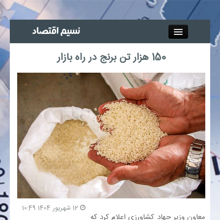
Close
150 هزار تن برنج در راه بازار
جذب خبرنگار
آگهی استخدام
پیوند‌ها
چند رسانه‌ای
اجتماعی
صنعت معدن و تجارت
12 شهریور 1404 10:49
معاون وزیر جهاد کشاورزی اعلام کرد که
بیمه و بورس