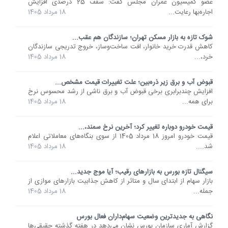
عضو کمیسیون عمران مجلس گفت: سقف 25 درصدی افزایش
اجاره‌بها رعایت...
18 مرداد 1405
شوک تازه به بازار مسکن تهران؛ سازندگان هم عقب...
کاهش قدرت خرید خانوار، افت ساخت‌وساز، خروج تدریجی سازندگان
خرد،...
18 مرداد 1405
قبوض آب و برق زیر ذره‌بین؛ علت تغییرات قیمت مشخص...
افزایش چندبرابری برخی قبوض آب و برق ناشی از رشد محسوس نرخ
برای همه...
18 مرداد 1405
قیمت خودرو دوباره تغییر کرد؛ آخرین نرخ سمند،...
قیمت خودرو امروز 18 مرداد 1405 از سوی بنگاه‌های معاملاتی اعلام
شد....
18 مرداد 1405
سیگنال تازه بورس به بازارهای رقیب؛ آیا موج جدید...
بازار سهام از ابتدای سال و متاثر از کاهش جذابیت بازارهای موازی از
جمله...
18 مرداد 1405
نگاهی به جدیدترین وضعیت سهام‌داران فعال بورس
گزارش آماری سازمان بورس نشان می‌دهد در هفته گذشته حقیقی‌ها