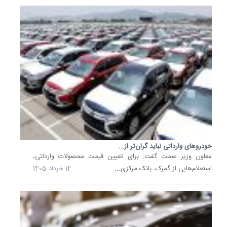
کارگرده
در
انحصار
شرکتهای
واردکنند
و
خودروس
که
بتوانند
خدمات
پس
از...
خودروهای وارداتی نباید گران‌تر از...
3
معاون وزیر صمت گفت: برای تعیین قیمت محصولات وارداتی،
اسفند
استعلام‌هایی از گمرک، بانک مرکزی...
14 خرداد 1405
1404
خرید
خودروه
وارداتی
جدید