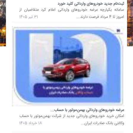
ثبت‌نام جدید خودروهای وارداتی کلید خورد
وارداتی
سامانه یکپارچه عرضه خودروهای وارداتی اعلام کرد متقاضیان از
مهلت
امروز تا 4 مرداد فرصت دارند...
31 تیر 1405
وکالتی
سازی
حساب
تا
تاریخ
18
اسفند...
11
اسفند
1404
واردات
خودروه
دست‌دو
توسط
عرضه خودروهای وارداتی بهمن‌موتور با حساب...
مردم
​امکان خرید خودروهای وارداتی جدید از شرکت بهمن‌موتور با حساب
منتفی...
واردات
وکالتی بانک صادرات ایران...
18 خرداد 1405
خودروه