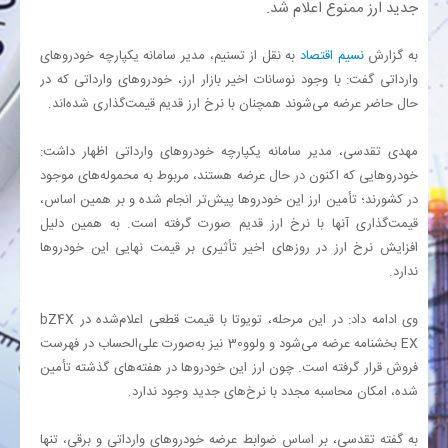
جدید ارز ممنوع اعلام شد.
بانک
به گزارش
نسیم اقتصاد
به نقل از تسنیم، مدیر سامانه یکپارچه خودروهای
وارداتی گفت: با وجود نوسانات اخیر بازار ارز، خودروهای وارداتی که در
انرژی
حال حاضر عرضه می‌شوند همچنان با نرخ ارز قدیم قیمت‌گذاری شده‌اند
.
مهدی تقدسی، مدیر سامانه یکپارچه خودروهای وارداتی اظهار داشت:
اقتصاد
خودروهایی که اکنون در حال عرضه هستند، مربوط به محموله‌های موجود
در کشورند؛ تأمین ارز این خودروها پیش‌تر انجام شده و بر همین اساس،
خانه
قیمت‌گذاری آنها با نرخ ارز قدیم صورت گرفته است. به همین دلیل
افزایش نرخ ارز در روزهای اخیر تأثیری بر قیمت نهایی این خودروها
ندارد
.
وی ادامه داد: در این مرحله، تویوتا
bZ
با قیمت قطعی اعلام‌شده در
X
4
EX
بخشنامه عرضه می‌شود و ولوو
30
نیز به‌صورت علی‌الحساب در فهرست
فروش قرار گرفته است. چون ارز این خودروها در هفته‌های گذشته تأمین
شده، امکان محاسبه مجدد با نرخ‌های جدید وجود ندارد
.
به گفته تقدسی، بر اساس ضوابط عرضه خودروهای وارداتی و برقی، تنها