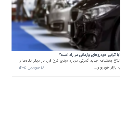
با
حساب
وکالتی..
امکان
خرید
خودروه
وارداتی
جدید
آیا گرانی خودروهای وارداتی در راه است؟
با
ابلاغ بخشنامه جدید گمرکی درباره مبنای نرخ ارز، بار دیگر نگاه‌ها را
حساب
به بازار خودرو و...
18 فروردین 1405
وکالتی
بانک
صادرات
ایران،
در
قالب
طرح
فروش...