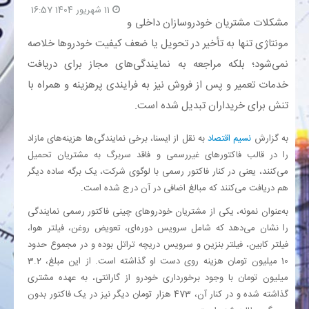
11 شهریور 1404 16:57
مشکلات مشتریان خودروسازان داخلی و
بانک
مونتاژی تنها به تأخیر در تحویل یا ضعف کیفیت خودروها خلاصه
نمی‌شود؛ بلکه مراجعه به نمایندگی‌های مجاز برای دریافت
انرژی
خدمات تعمیر و پس از فروش نیز به فرایندی پرهزینه و همراه با
تنش برای خریداران تبدیل شده است.
اقتصاد
به گزارش
نسیم اقتصاد
به نقل از ایسنا، برخی نمایندگی‌ها هزینه‌های مازاد
خانه
را در قالب فاکتورهای غیررسمی و فاقد سربرگ به مشتریان تحمیل
می‌کنند، یعنی در کنار فاکتور رسمی با لوگوی شرکت، یک برگه ساده دیگر
هم دریافت می‌کنند که مبالغ اضافی در آن درج شده است.
به‌عنوان نمونه، یکی از مشتریان خودروهای چینی فاکتور رسمی نمایندگی
را نشان می‌دهد که شامل سرویس دوره‌ای، تعویض روغن، فیلتر هوا،
فیلتر کابین، فیلتر بنزین و سرویس دریچه تراتل بوده و در مجموع حدود
10 میلیون تومان هزینه روی دست او گذاشته است. از این مبلغ، 3.2
میلیون تومان با وجود برخورداری خودرو از گارانتی، به عهده مشتری
گذاشته شده و در کنار آن، 473 هزار تومان دیگر نیز در یک فاکتور بدون