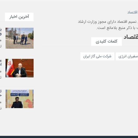
اقتصاد
آخرین اخبار
 نسیم اقتصاد دارای مجوز وزارت ارشاد
با ذکر منبع بلامانع است.
ب
و
م
کلمات کلیدی
ل
فیران انرژی
شرکت ملی گاز ایران
ع
ا
م
ت
ت
خ
م
ن