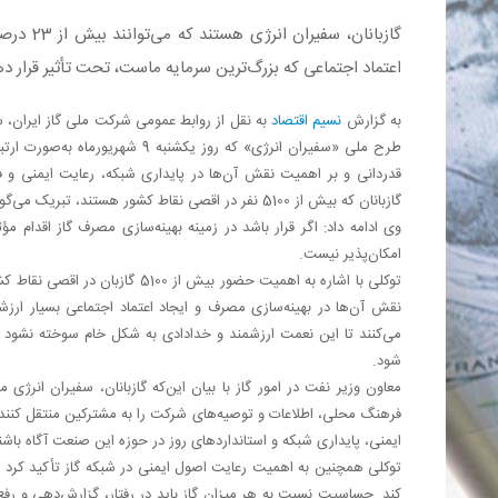
گازبانان،
اعتماد اجتماعی که بزرگ‌ترین سرمایه ماست، تحت تأثیر قرار ده
به گزارش
نسیم اقتصاد
به نقل از روابط عمومی شرکت ملی گاز ایران، س
طرح ملی «سفیران انرژی» که روز یک
قدردانی و بر اهمیت نقش آن‌ها در پایداری شبکه، رعایت ایمنی و ف
گازبانان که بیش از 5100 نفر در اقصی نقاط کشور هستند، تبریک می‌گویم.
وی ادامه داد: اگر قرار باشد در زمینه بهینه‌سازی مصرف گاز اقدام
امکان‌پذیر نیست.
توکلی با اشاره به اهمیت حضور بیش
نقش آن‌ها در بهینه‌سازی مصرف و ایجاد اعتماد اجتماعی بسیار ارزش
می‌کنند تا این نعمت ارزشمند و خدادادی به شکل خام سوخته نشود و
شود.
معاون وزیر نفت در امور گاز با بیان این‌که گازبانان، سفیران انرژی 
فرهنگ محلی، اطلاعات و توصیه‌های شرکت را به مشترکین منتقل کنند، اف
ایمنی، پایداری شبکه و استانداردهای روز در حوزه این صنعت آگاه باش
توکلی همچنین به اهمیت رعایت اصول ایمنی در شبکه گاز تأکید کرد و 
کند. حساسیت نسبت به هر میزان گاز باید در رفتار، گزارش‌دهی و رفع