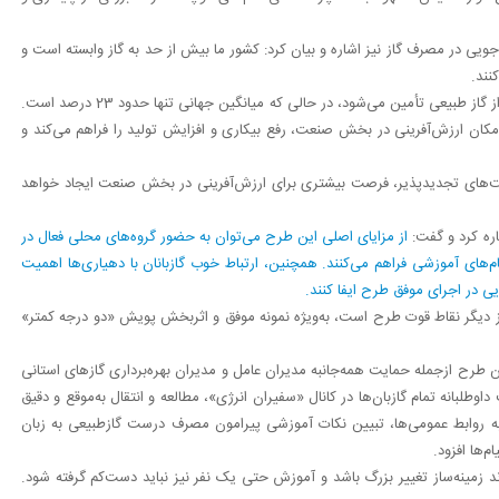
یی در مصرف گاز نیز اشاره و بیان کرد: کشور ما بیش از حد به گاز وابسته است و
نند.
به گفته توکلی، در حال حاضر حدود 80 تا 83 درصد سوخت نیروگاه‌ها از گاز طبیعی تأمین می‌شود، در حالی که میانگین جهانی تنها حدود 23 درصد است.
مکان ارزش‌آفرینی در بخش صنعت، رفع بیکاری و افزایش تولید را فراهم می‌کند و
سوخت‌های تجدیدپذیر، فرصت بیشتری برای ارزش‌آفرینی در بخش صنعت ایجاد خواهد
ره کرد و گفت:
از مزایای اصلی این طرح می‌توان به حضور گروه‌های محلی فعال در
م‌های آموزشی فراهم می‌کنند. همچنین، ارتباط خوب گازبانان با دهیاری‌ها اهمیت
یی در اجرای موفق طرح ایفا کنند.
 از دیگر نقاط قوت طرح است، به‌ویژه نمونه موفق و اثربخش پویش «دو درجه کمتر»
این طرح ازجمله حمایت همه‌جانبه مدیران عامل و مدیران بهره‌برداری گازهای استانی
وطلبانه تمام گازبان‌ها در کانال «سفیران انرژی»، مطالعه و انتقال به‌موقع و دقیق
ت به روابط عمومی‌ها، تبیین نکات آموزشی پیرامون مصرف درست گازطبیعی به زبان
م‌ها افزود.
 زمینه‌ساز تغییر بزرگ باشد و آموزش حتی یک نفر نیز نباید دست‌کم گرفته شود.