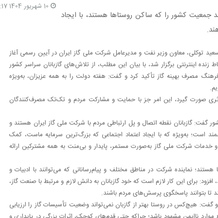
10 شهریور 1404 16:17
 سفیران انرژی هستند که می‌توانند بیش از 23 درصد جمعیت کشور را که ساکن روستاها هستند، با ایجاد
ند.
عید توکلی، معاون وزیر نفت و مدیرعامل شرکت ملی گاز ایران در آیین رسمی آغاز
شنبه 9 شهریورماه به‌صورت ارتباط زنده اینترنتی برگزار شد، با بیان این مطلب، از تلاش‌های گازبانان سراسر کشور
رهنگ مصرف بهینه گاز تأکید کرد و گفت: هفته دولت را به همه عزیزان، به‌ویژه
 مؤثری صورت گیرد، این امر جز با حمایت و مشارکت مردم و تک‌تک مصرف‌کنندگان
 از 5100 گازبان در اقصی نقاط کشور گفت: گازبانان نقطه اتصال و پل ارتباطی مردم با شرکت ملی گاز ایران هستند و
مند است؛ به‌ویژه که با ایجاد اعتماد اجتماعی که بزرگ‌ترین سرمایه ماست، کمک
 خدمات شرکت ملی گاز به‌صورت مستمر، پایدار و بی‌منت به همه مشترکین ارائه
ما هستند؛ نماینده شرکت در مناطق مختلف و پیام‌رسانانی که می‌توانند با ادبیات و
زود: برای این کار لازم است که خود گازبانان به دانش لازم و مرتبط با صنعت گاز،
ند تا بتوانند پاسخگوی پرسش‌های مردم باشند.
گفت: هیچ‌کس در روستا بهتر از گازبان نمی‌تواند وضعیت تأسیسات گاز را ارزیابی
 موارد ناایمن مشهود باشد؛ چراکه حتی قدم‌های کوچک، اثرات بزرگی در پایداری و