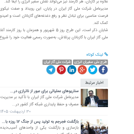
علاوه بر گازبان، هر کارمند نیز می‌تواند نقش سفیر انرژی را ایفا کند.
مدیرعامل شرکت ملی گاز ایران در پایان، این رویداد و صفت نیکوی «
فرصت مناسبی برای تبادل نظر و رفع دغدغه‌های گازبانان است و امی
کمک کند.
شایان ذکر است، این طرح روز 5 شهریور و همز
ملی گاز ایران با گازبانان پرتلاش، به‌صورت رسمی فعالیت خود را شروع 
لینک کوتاه
طرح ملی سفیران انرژی
شرکت ملی گاز ایران
اخبار مرتبط
سناریوهای عملیاتی برای عبور از ناترازی در...
مدیرعامل شرکت ملی گاز ایران با تأکید بر مدیریت
مصرف و حفظ پایداری شبکه گاز کشور در...
30 اردیبهشت 1405
بازگشت فجرجم به تولید پس از جنگ 12 روزه با...
بازسازی و بازگشت یکی از واحدهای آسیب‌دیده