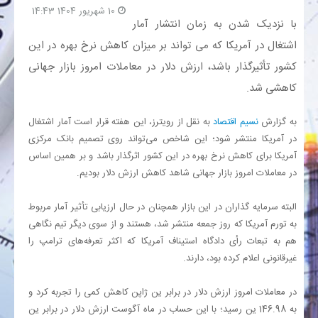
10 شهریور 1404 14:43
با نزدیک شدن به زمان انتشار آمار
بانک
اشتغال در آمریکا که می تواند بر میزان کاهش نرخ بهره در این
کشور تأثیرگذار باشد، ارزش دلار در معاملات امروز بازار جهانی
انرژی
کاهشی شد.
اقتصاد
به گزارش
نسیم اقتصاد
به نقل از رویترز، این هفته قرار است آمار اشتغال
در آمریکا منتشر شود؛ این شاخص می‌تواند روی تصمیم بانک مرکزی
خانه
آمریکا برای کاهش نرخ بهره در این کشور اثرگذار باشد و بر همین اساس
در معاملات امروز بازار جهانی شاهد کاهش ارزش دلار بودیم.
البته سرمایه گذاران در این بازار همچنان در حال ارزیابی تأثیر آمار مربوط
به تورم آمریکا که روز جمعه منتشر شد، هستند و از سوی دیگر تیم نگاهی
هم به تبعات رأی دادگاه استیناف آمریکا که اکثر تعرفه‌های ترامپ را
غیرقانونی اعلام کرده بود، دارند.
در معاملات امروز ارزش دلار در برابر ین ژاپن کاهش کمی را تجربه کرد و
به 146.98 ین رسید؛ با این حساب در ماه آگوست ارزش دلار در برابر ین