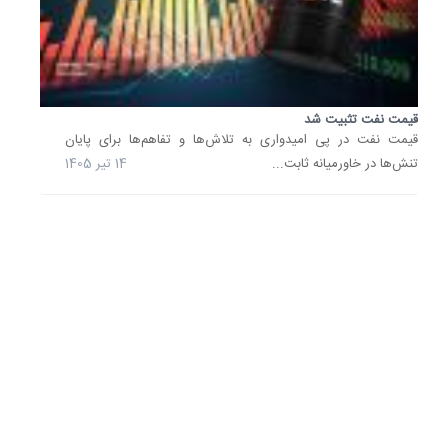
و
48
سنت...
8 تیر
1405
قیمت نفت تثبیت شد
قیمت نفت در پی امیدواری به تلاش‌ها و تفاهم‌ها برای پایان‌
قیمت
تنش‌ها در خاورمیانه ثابت...
14 تیر 1405
نفت
بیش
از
یک
درصد
کاهش
یافت
قیمت
نفت
خام
در
پی
تمرکز
سرمایه‌گ