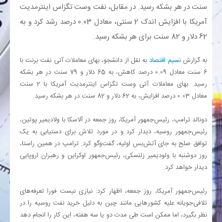
سنت در هر بشکه رسید. در مقابل، نفت وست تگزاس اینترمدیت
آمریکا با افزایش اندک 2 سنتی، معادل 0.03 درصد رشد کرد و به
بانک
62 دلار و 82 سنت برای هر بشکه رسید.
انرژی
به گزارش
نسیم اقتصاد
به نقل از دانشجو، بهای معاملات آتی نفت برنت با
6 سنت معادل 0.09 درصد کاهش، به 65 دلار و 79 سنت در هر بشکه
اقتصاد
رسید. بهای معاملات آتی وست تگزاس اینترمدیت آمریکا با 2 سنت
معادل 0.03 درصد افزایش، به 62 دلار و 82 سنت در هر بشکه رسید.
خانه
دونالد ترامپ، رئیس‌جمهور آمریکا، روز جمعه در آلاسکا با ولادیمیر پوتین،
رئیس‌جمهور روسیه، دیدار کرد و در مورد تلاش برای دستیابی به یک
توافق صلح به جای آتش‌بس اولیه، گفت‌و‌گو کرد. ترامپ در همین راستا،
روز دوشنبه با ولودیمیر زلنسکی، رئیس‌جمهور اوکراین و رهبران اروپایی
دیدار خواهد کرد.
رئیس‌جمهور آمریکا، روز جمعه، اظهار کرد: نیازی نیست فورا تعرفه‌های
تلافی‌جویانه علیه کشور‌هایی مانند چین به دلیل خرید نفت روسیه را در
نظر بگیرد، اما ممکن است طی مدت دو یا سه هفته، این کار را انجام دهد