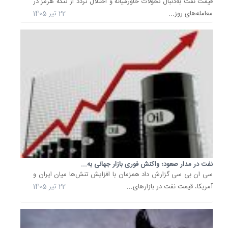
خام
قیمت نفت به‌دنبال تحولات خاورمیانه و اختلال تردد از تنگه هرمز در
و
معامله‌های روز...
22 تیر 1405
میعانات
گازی
کشورها
حاشیه
خلیج
فارس
پس...
13
تیر
1405
صعود
دوباره
نفت در مدار صعود؛ واکنش فوری بازار جهانی به...
قیمت
سی ان بی سی گزارش داد همزمان با افزایش تنش‌ها میان ایران و
نفت؛
برنت
آمریکا، قیمت نفت در بازارهای...
22 تیر 1405
به
72
دلار
و
48