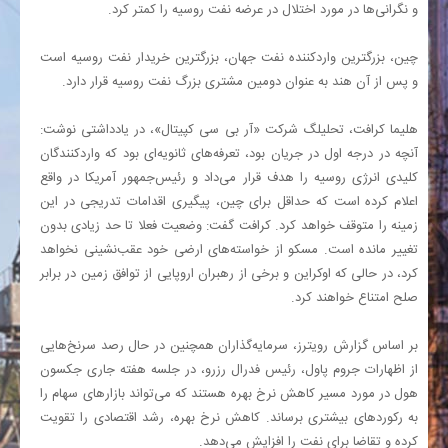
و نگرانی‌ها در مورد اختلال در عرضه نفت روسیه را کمتر کرد.
چین، بزرگترین واردکننده نفت جهان، بزرگترین خریدار نفت روسیه است
و پس از آن هند به عنوان دومین مشتری بزرگ نفت روسیه قرار دارد.
هلیما کرافت، تحلیلگ شرکت «آر بی سی کپیتال»، در یادداشتی نوشت:
آنچه در درجه اول در جریان بود، تعرفه‌های ثانویه‌ای بود که واردکنندگان
کلیدی انرژی روسیه را هدف قرار می‌داد و رئیس‌جمهور آمریکا در واقع
اعلام کرده است که حداقل برای چین، پیگیری اقدامات تدریجی در این
زمینه را متوقف خواهد کرد. کرافت گفت: وضعیت فعلا تا حد زیادی بدون
تغییر مانده است. مسکو از خواسته‌های ارضی خود عقب‌نشینی نخواهد
کرد، در حالی که اوکراین و برخی از رهبران اروپایی از توافق زمین در برابر
صلح امتناع خواهند کرد.
بر اساس گزارش رویترز، سرمایه‌گذاران همچنین در حال رصد سرنخ‌هایی
از اظهارات جروم پاول، رئیس فدرال رزرو، در جلسه هفته جاری جکسون
هول در مورد مسیر کاهش نرخ بهره هستند که می‌تواند بازار‌های سهام را
به رکورد‌های بیشتری برساند. کاهش نرخ بهره، رشد اقتصادی را تقویت
کرده و تقاضا برای نفت را افزایش می‌دهد.