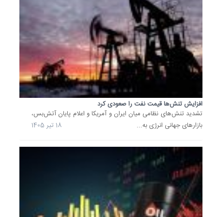
سنت...
قیمت
هر
بشکه
نفت
برنت
دریای
شمال
امروز
افزایش تنش‌ها قیمت نفت را صعودی کرد
با
تشدید تنش‌های نظامی میان ایران و آمریکا و اعلام پایان آتش‌بس،
49
بازارهای جهانی انرژی به...
18 تیر 1405
سنت
معادل
0.68
درصد
افزایش
به
72
دلار