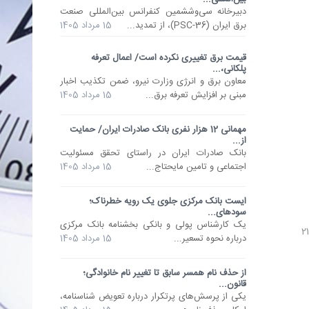
دبیرخانه سی‌وششمین کنفرانس بین‌المللی صنعت
برق ایران (PSC-36)، از تمدید...
15 مرداد 1405
قیمت برق تغییری نکرده است/ اعمال تعرفه
پلکانی،...
معاون برق و انرژی وزارت نیرو، ضمن تکذیب اخبار
مبنی بر افزایش تعرفه برق...
15 مرداد 1405
مهمانی 12 هزار نفری بانک صادرات ایران/ حمایت
از...
​بانک صادرات ایران در راستای تحقق مسئولیت
اجتماعی و تامین مایحتاج...
15 مرداد 1405
ایست بانک مرکزی جلوی یک رویه خطرناک؛
سودهای...
یک کارشناس پولی و بانکی بخشنامه بانک مرکزی
درباره نحوه تسعیر...
15 مرداد 1405
از حذف نام همسر سابق تا تغییر نام خانوادگی؛
قانون...
یکی از پرسش‌های پرتکرار درباره تعویض شناسنامه،