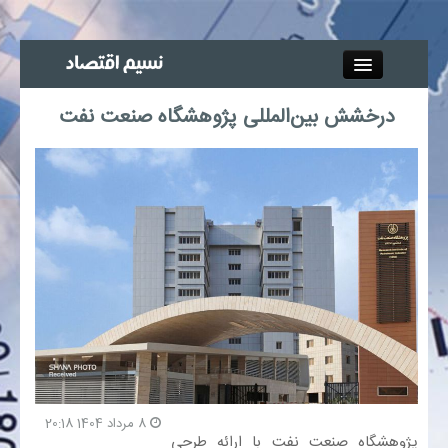
Close
درخشش بین‌المللی پژوهشگاه صنعت نفت
جذب خبرنگار
آگهی استخدام
پیوند‌ها
چند رسانه‌ای
اجتماعی
صنعت معدن و تجارت
8 مرداد 1404 20:18
پژوهشگاه صنعت نفت با ارائه طرحی
بیمه و بورس