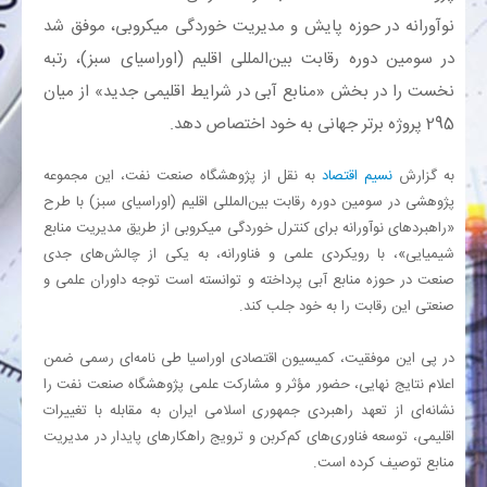
نوآورانه در حوزه پایش و مدیریت خوردگی میکروبی، موفق شد
بانک
در سومین دوره رقابت بین‌المللی اقلیم (اوراسیای سبز)، رتبه
نخست را در بخش «منابع آبی در شرایط اقلیمی جدید» از میان
انرژی
295 پروژه برتر جهانی به خود اختصاص دهد.
اقتصاد
به گزارش
نسیم اقتصاد
به نقل از پژوهشگاه صنعت نفت، این مجموعه
پژوهشی در سومین دوره رقابت بین‌المللی اقلیم (اوراسیای سبز) با طرح
خانه
«راهبردهای نوآورانه برای کنترل خوردگی میکروبی از طریق مدیریت منابع
شیمیایی»، با رویکردی علمی و فناورانه، به یکی از چالش‌های جدی
صنعت در حوزه منابع آبی پرداخته و توانسته است توجه داوران علمی و
صنعتی این رقابت را به خود جلب کند.
در پی این موفقیت، کمیسیون اقتصادی اوراسیا طی نامه‌ای رسمی ضمن
اعلام نتایج نهایی، حضور مؤثر و مشارکت علمی پژوهشگاه صنعت نفت را
نشانه‌ای از تعهد راهبردی جمهوری اسلامی ایران به مقابله با تغییرات
اقلیمی، توسعه فناوری‌های کم‌کربن و ترویج راهکارهای پایدار در مدیریت
منابع توصیف کرده است.