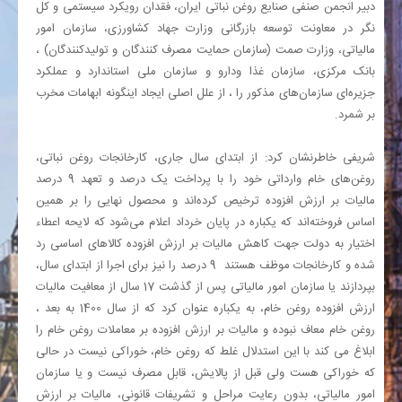
دبیر انجمن صنفی صنایع روغن نباتی ایران، فقدان رویکرد سیستمی و کل
نگر در معاونت توسعه بازرگانی وزارت جهاد کشاورزی، سازمان امور
مالیاتی، وزارت صمت (سازمان حمایت مصرف کنندگان و تولیدکنندگان) ،
بانک مرکزی، سازمان غذا ودارو و سازمان ملی استاندارد و عملکرد
جزیره‌ای سازمان‌های مذکور را ، از علل اصلی ایجاد اینگونه ابهامات مخرب
بر شمرد.
شریفی خاطرنشان کرد: از ابتدای سال جاری، کارخانجات روغن نباتی،
روغن‌های خام وارداتی خود را با پرداخت یک درصد و تعهد 9 درصد
مالیات بر ارزش افزوده ترخیص کرده‌اند و محصول نهایی را بر همین
اساس فروخته‌اند که یکباره در پایان خرداد اعلام می‌شود که لایحه اعطاء
اختیار به دولت جهت کاهش مالیات بر ارزش افزوده کالاهای اساسی رد
شده و کارخانجات موظف هستند 9 درصد را نیز برای اجرا از ابتدای سال،
بپردازند یا سازمان امور مالیاتی پس از گذشت 17 سال از معافیت مالیات
ارزش افزوده روغن خام، به یکباره عنوان کرد که از سال 1400 به بعد ،
روغن خام معاف نبوده و مالیات بر ارزش افزوده بر معاملات روغن خام را
ابلاغ می کند با این استدلال غلط که روغن خام، خوراکی نیست در حالی
که خوراکی هست ولی قبل از پالایش، قابل مصرف نیست و یا سازمان
امور مالیاتی، بدون رعایت مراحل و تشریفات قانونی، مالیات بر ارزش