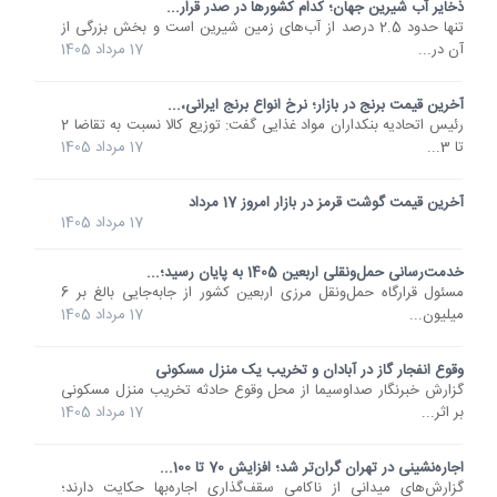
ذخایر آب شیرین جهان؛ کدام کشورها در صدر قرار...
تنها حدود 2.5 درصد از آب‌های زمین شیرین است و بخش بزرگی از
آن در...
17 مرداد 1405
آخرین قیمت برنج در بازار؛ نرخ انواع برنج ایرانی،...
رئیس اتحادیه بنکداران مواد غذایی گفت: توزیع کالا نسبت به تقاضا 2
تا 3...
17 مرداد 1405
آخرین قیمت گوشت قرمز در بازار امروز 17 مرداد
17 مرداد 1405
خدمت‌رسانی حمل‌ونقلی اربعین 1405 به پایان رسید؛...
مسئول قرارگاه حمل‌ونقل مرزی اربعین کشور از جابه‌جایی بالغ بر 6
میلیون...
17 مرداد 1405
وقوع انفجار گاز در آبادان و تخریب یک منزل مسکونی
گزارش خبرنگار صداوسیما از محل وقوع حادثه‌ تخریب منزل مسکونی
بر اثر...
17 مرداد 1405
اجاره‌نشینی در تهران گران‌تر شد؛ افزایش 70 تا 100...
گزارش‌های میدانی از ناکامی سقف‌گذاری اجاره‌بها حکایت دارند؛