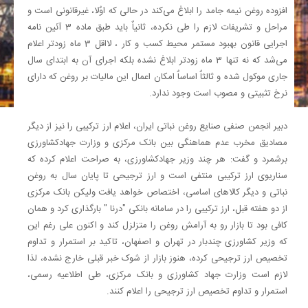
افزوده روغن نیمه جامد را ابلاغ می‌کند در حالی که اوٌلا، غیرقانونی است و
مراحل و تشریفات لازم را طی نکرده، ثانیاٌ باید طبق ماده 3 آئین نامه
اجرایی قانون بهبود مستمر محیط کسب و کار ، لااقل 3 ماه زودتر اعلام
می‌شد که نه تنها 3 ماه زودتر ابلاغ نشده بلکه اجرای آن به ابتدای سال
جاری موکول شده و ثالثاٌ اساساٌ امکان اعمال این مالیات بر روغن که دارای
نرخ تثبیتی و مصوب است وجود ندارد.
دبیر انجمن صنفی صنایع روغن نباتی ایران، اعلام ارز ترکیبی را نیز از دیگر
مصادیق مخرب عدم هماهنگی بین بانک مرکزی و وزارت جهادکشاورزی
برشمرد و گفت: هر چند وزیر جهادکشاورزی، به صراحت اعلام کرده که
سناریوی ارز ترکیبی منتفی است و ارز ترجیحی تا پایان سال به روغن
نباتی و دیگر کالاهای اساسی، اختصاص خواهد یافت ولیکن بانک مرکزی
از دو هفته قبل، ارز ترکیبی را در سامانه بانکی "درنا " بارگذاری کرد و همان
کافی بود تا بازار رو به آرامش روغن را متزلزل کند و اکنون علی رغم این
که وزیر کشاورزی چندبار در تهران و اصفهان، تاکید بر استمرار و تداوم
تخصیص ارز ترجیحی کرده، هنوز بازار از شوک خبر قبلی خارج نشده، لذا
لازم است وزارت جهاد کشاورزی و بانک مرکزی، طی اطلاعیه رسمی،
استمرار و تداوم تخصیص ارز ترجیحی را اعلام کنند.