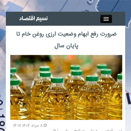
Close
ضرورت رفع ابهام وضعیت ارزی روغن خام تا
جذب خبرنگار
پایان سال
آگهی استخدام
پیوند‌ها
چند رسانه‌ای
اجتماعی
صنعت معدن و تجارت
8 مرداد 1404 14:17
بیمه و بورس