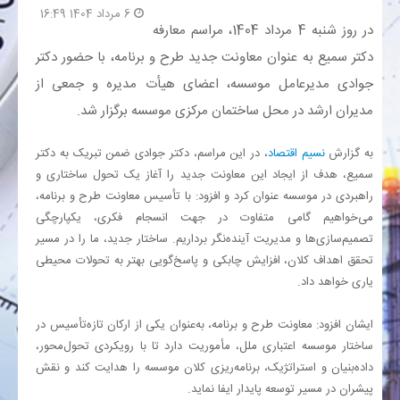
6 مرداد 1404 16:49
در روز شنبه 4 مرداد 1404، مراسم معارفه
بانک
دکتر سمیع به عنوان معاونت جدید طرح و برنامه، با حضور دکتر
جوادی مدیرعامل موسسه، اعضای هیأت مدیره و جمعی از
انرژی
مدیران ارشد در محل ساختمان مرکزی موسسه برگزار شد.
اقتصاد
به گزارش
نسیم اقتصاد
، در این مراسم، دکتر جوادی ضمن تبریک به دکتر
سمیع، هدف از ایجاد این معاونت جدید را آغاز یک تحول ساختاری و
خانه
راهبردی در موسسه عنوان کرد و افزود: با تأسیس معاونت طرح و برنامه،
می‌خواهیم گامی متفاوت در جهت انسجام فکری، یکپارچگی
تصمیم‌سازی‌ها و مدیریت آینده‌نگر برداریم. ساختار جدید، ما را در مسیر
تحقق اهداف کلان، افزایش چابکی و پاسخ‌گویی بهتر به تحولات محیطی
یاری خواهد داد.
ایشان افزود: معاونت طرح و برنامه، به‌عنوان یکی از ارکان تازه‌تأسیس در
ساختار موسسه اعتباری ملل، مأموریت دارد تا با رویکردی تحول‌محور،
داده‌بنیان و استراتژیک، برنامه‌ریزی کلان موسسه را هدایت کند و نقش
پیشران در مسیر توسعه پایدار ایفا نماید.